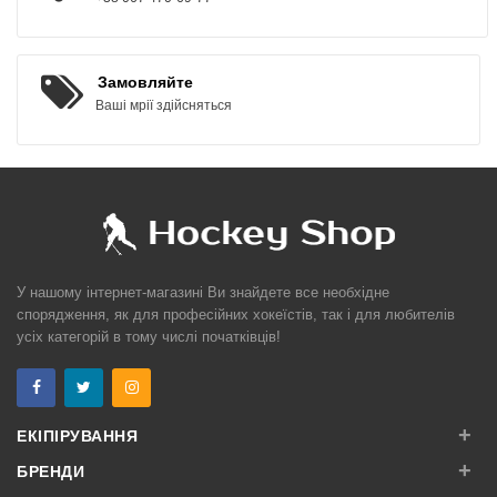
Замовляйте
Ваші мрії здійсняться
У нашому інтернет-магазині Ви знайдете все необхідне
спорядження, як для професійних хокеїстів, так і для любителів
усіх категорій в тому числі початківців!
+
ЕКІПІРУВАННЯ
+
БРЕНДИ