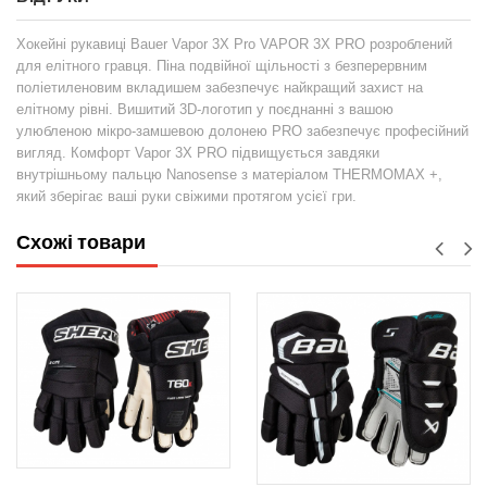
Хокейні рукавиці Bauer Vapor 3X Pro VAPOR 3X PRO розроблений
для елітного гравця. Піна подвійної щільності з безперервним
поліетиленовим вкладишем забезпечує найкращий захист на
елітному рівні. Вишитий 3D-логотип у поєднанні з вашою
улюбленою мікро-замшевою долонею PRO забезпечує професійний
вигляд. Комфорт Vapor 3X PRO підвищується завдяки
внутрішньому пальцю Nanosense з матеріалом THERMOMAX +,
який зберігає ваші руки свіжими протягом усієї гри.
Схожі товари