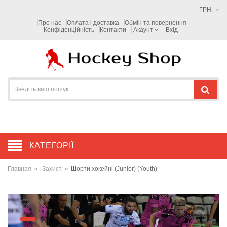
ГРН.
Про нас
Оплата і доставка
Обмін та повернення
Конфіденційність
Контакти
Акаунт
Вхід
КАТЕГОРІЇ
»
»
Главная
Захист
Шорти хокейні (Junior) (Youth)