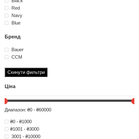
Black
Red
Navy
Blue
Бренд
Bauer
ССМ
Скинути фильтри
Ціна
Диапазон: ₴0 - ₴60000
₴0 - ₴1000
₴1001 - ₴3000
3001 - ₴10000