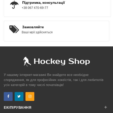
Підтримка, консультації
+38 067 470-69-77
Замовляйте
Ваші мрії здійсняться
У нашому інтернет-магазині Ви знайдете все необхідне
спорядження, як для професійних хокеїстів, так і для любителів
усіх категорій в тому числі початківців!
+
ЕКІПІРУВАННЯ