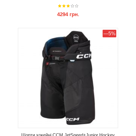
4294 грн.
КУПИТИ
—5%
Шорти хокейні CCM JetSpeed+Junior Hockey