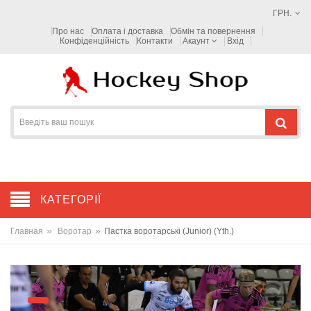
ГРН.
Про нас
Оплата і доставка
Обмін та повернення
Конфіденційність
Контакти
Акаунт
Вхід
КАТЕГОРІЇ
»
»
Главная
Воротар
Пастка воротарські (Junior) (Yth.)