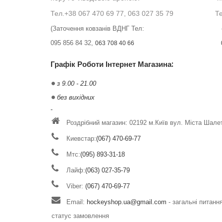
Тел.+38 067 470 69 77, 063 027 35 79
Те
(Заточення ковзанів ВДНГ Тел:
095 856 84 32,
063 708 40 66
Графік Роботи Інтернет Магазина:
з 9.00 - 21.00
без вихідних
-
Роздрібний магазин: 02192 м.Київ вул. Міста Шале
Киевстар:
(067) 470-69-77
Мтс:
(095) 893-31-18
Лайф:
(063) 027-35-79
Viber:
(067) 470-69-77
Email:
hockeyshop.ua@gmail.com
- загальні питанн
статус замовлення