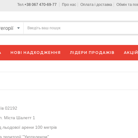
Тел.
+38 067 470-69-77
Про нас
Оплата і доставка
Обмін та п
А
НОВІ НАДХОДЖЕННЯ
ЛІДЕРИ ПРОДАЖІВ
АКЦІЙ
їв 02192
л
. Міста Шалетт 1
д
льодової арени 100 метрів
а
території "Укртелеком"