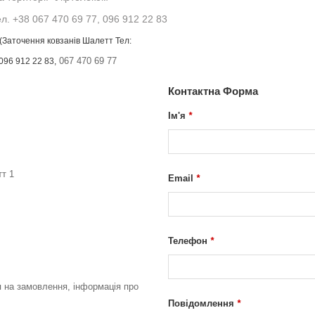
л. +38 067 470 69 77, 096 912 22 83
(Заточення ковзанів Шалетт Тел:
067 470 69 77
096 912 22 83,
Контактна Форма
Ім'я
*
тт 1
Email
*
Телефон
*
я на замовлення, інформація про
Повідомлення
*