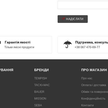
НАДІСЛАТИ
Гарантія якості
Підтримка, консуль
Тільки якісні продукти
+38 067 470-69-77
РУВАННЯ
БРЕНДИ
ПРО МАГАЗИН
TEMPISH
Про нас
TACKI-MAC
Оплата і доставка
BAUER
Обмін та повернен
MISSION
Конфіденційність
SEBA
Контакти