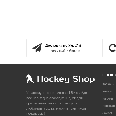
Доставка по Україні
а також у країни Європи.
ЕКІПІ
Ковзани
Ролики
У нашому інтернет-магазині Ви знайдете
все необхідне спорядження, як для
Ключки
професійних хокеїстів, так і для
Воротар
любителів усіх категорій в тому числі
Захист
початківців!