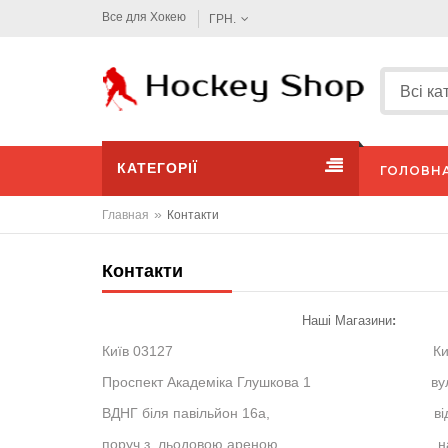
Все для Хокею
ГРН.
КАТЕГОРІЇ
ГОЛОВН
»
Главная
Контакти
Контакти
Наші Магазини
:
Київ 03127
Ки
Проспект Академіка Глушкова 1 ву
ВДНГ біля
павільйон 16а,
ві
поруч з льодовою ареною. н