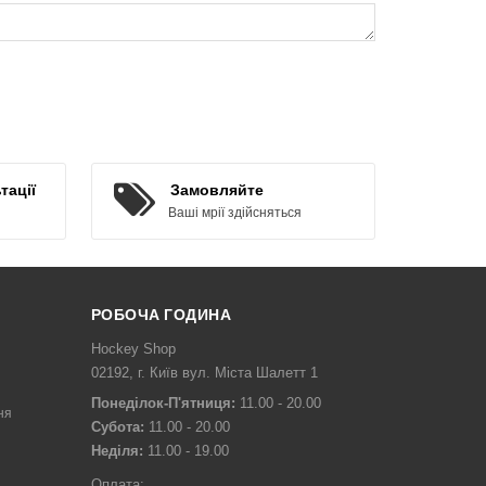
тації
Замовляйте
Ваші мрії здійсняться
РОБОЧА ГОДИНА
Hockey Shop
02192, г. Київ вул. Міста Шалетт 1
Понеділок-П'ятниця:
11.00 - 20.00
ня
Субота:
11.00 - 20.00
Неділя:
11.00 - 19.00
Оплата: