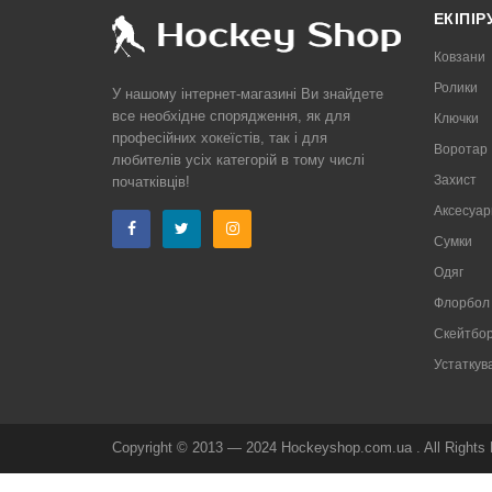
ЕКІПІ
Ковзани
Ролики
У нашому інтернет-магазині Ви знайдете
все необхідне спорядження, як для
Ключки
професійних хокеїстів, так і для
Воротар
любителів усіх категорій в тому числі
Захист
початківців!
Аксесуар
Сумки
Одяг
Флорбол
Скейтбор
Устаткув
Copyright © 2013 — 2024
Hockeyshop.com.ua
. All Rights