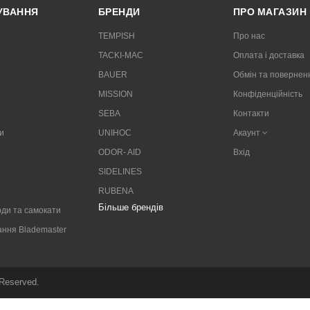
РУВАННЯ
БРЕНДИ
ПРО МАГАЗИН
TEMPISH
Про нас
TACKI-MAC
Оплата і доставка
BAUER
Обмін та повернен
MISSION
Конфіденційність
SEBA
Контакти
и
UNIHOC
Акаунт
ODOR- AID
Вхід
SIDELINES
RUBENA
Більше брендів
ди та самокати
ання Blademaster
 Reserved.