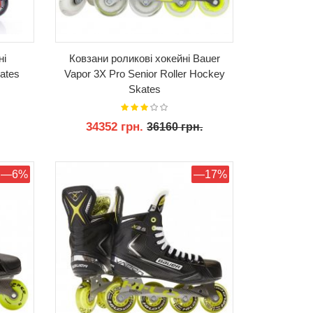
ні
Ковзани роликові хокейні Bauer
ates
Vapor 3X Pro Senior Roller Hockey
Skates
34352 грн.
36160 грн.
КУПИТИ
—6%
—17%