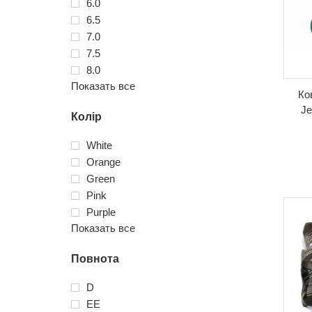
6.0
6.5
7.0
7.5
8.0
Показать все
Ко
Je
Колір
White
Orange
Green
Pink
Purple
Показать все
Повнота
D
EE