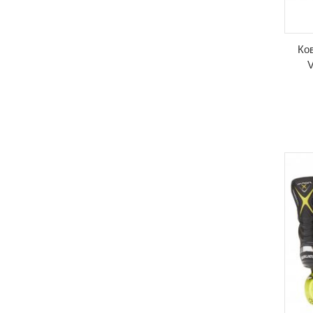
Ков
V