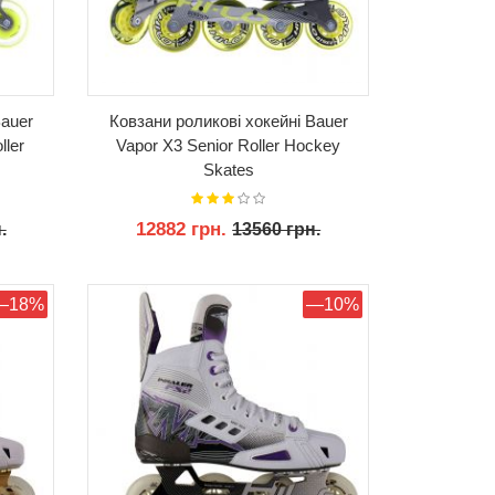
Bauer
Ковзани роликові хокейні Bauer
ller
Vapor X3 Senior Roller Hockey
Skates
12882 грн.
.
13560 грн.
КУПИТИ
—18%
—10%