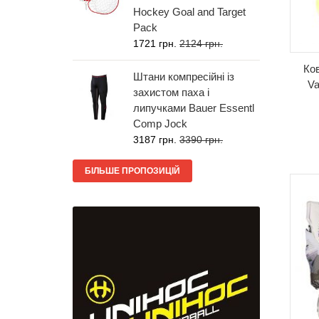
Hockey Goal and Target
Pack
1721 грн.
2124 грн.
Ков
Штани компресійні із
Va
захистом паха і
липучками Bauer Essentl
Comp Jock
3187 грн.
3390 грн.
БІЛЬШЕ ПРОПОЗИЦІЙ