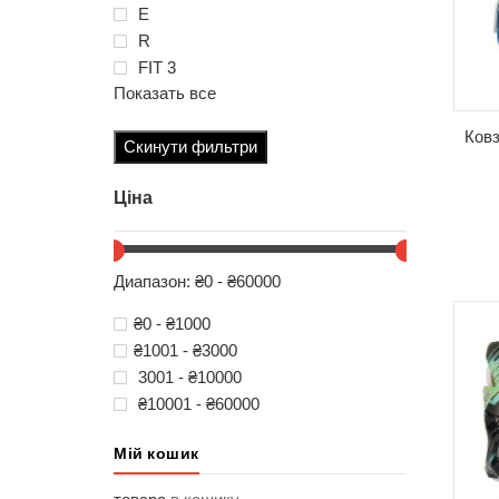
E
R
FIT 3
Показать все
Ковз
Скинути фильтри
Ціна
Диапазон: ₴0 - ₴60000
₴0 - ₴1000
₴1001 - ₴3000
3001 - ₴10000
₴10001 - ₴60000
Мій кошик