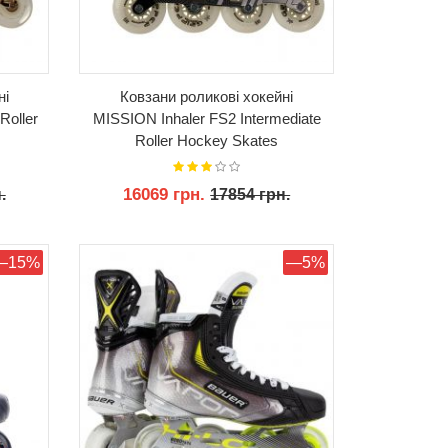
ні
Ковзани роликові хокейні
Roller
MISSION Inhaler FS2 Intermediate
Roller Hockey Skates
16069 грн.
.
17854 грн.
КУПИТИ
—15%
—5%