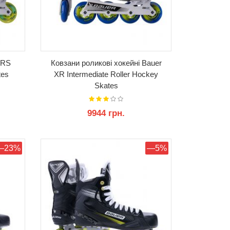
XRS
Ковзани роликові хокейні Bauer
tes
XR Intermediate Roller Hockey
Skates
9944 грн.
КУПИТИ
—23%
—5%