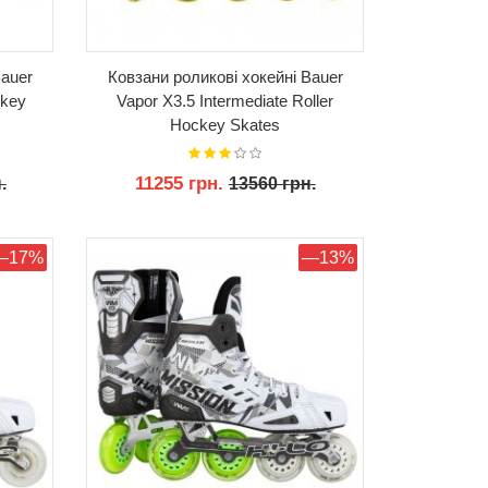
Bauer
Ковзани роликові хокейні Bauer
ckey
Vapor X3.5 Intermediate Roller
Hockey Skates
11255 грн.
.
13560 грн.
КУПИТИ
—17%
—13%