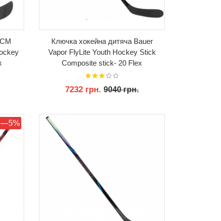
CCM
Ключка хокейна дитяча Bauer
hockey
Vapor FlyLite Youth Hockey Stick
x
Сomposite stick- 20 Flex
7232 грн.
9040 грн.
КУПИТИ
—5%