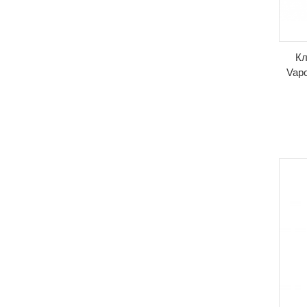
Кл
Vapo