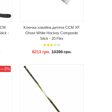
CCM
Ключка хокейна дитяча CCM XF
tick -
Ghost White Hockey Composite
Stick - 20 Flex
8213 грн.
.
10396 грн.
КУПИТИ
—3%