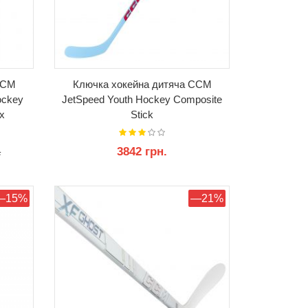
CCM
Ключка хокейна дитяча CCM
ockey
JetSpeed Youth Hockey Composite
x
Stick
3842 грн.
.
КУПИТИ
—15%
—21%