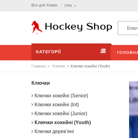
Все для Хокею
ГРН.
КАТЕГОРІЇ
ГОЛОВН
»
»
Главная
Ключки
Ключки хокейні (Youth)
Ключки
Ключки хокейні (Senior)
Ключки хокейні (Int)
Ключки хокейні (Junior)
Ключки хокейні (Youth)
Ключки дерев'яні