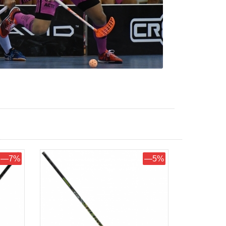
—7%
—5%