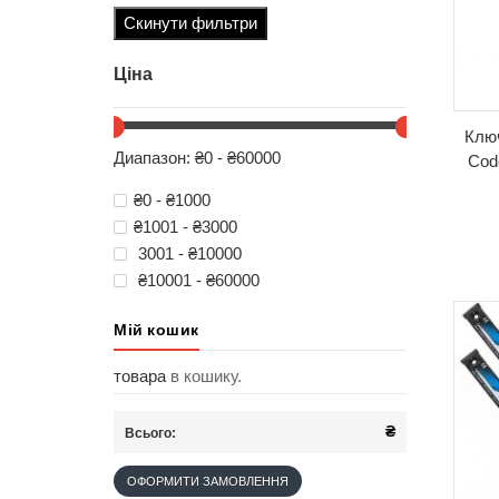
Скинути фильтри
Ціна
Клю
Диапазон: ₴0 - ₴60000
Cod
₴0 - ₴1000
₴1001 - ₴3000
3001 - ₴10000
₴10001 - ₴60000
Мій кошик
товара
в кошику.
₴
Всього:
ОФОРМИТИ ЗАМОВЛЕННЯ