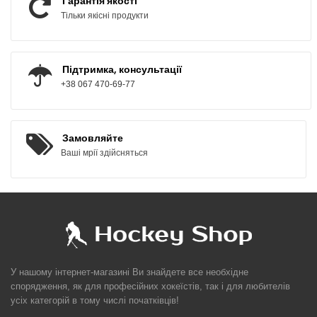
Гарантія якості
Тільки якісні продукти
Підтримка, консультації
+38 067 470-69-77
Замовляйте
Ваші мрії здійсняться
У нашому інтернет-магазині Ви знайдете все необхідне
спорядження, як для професійних хокеїстів, так і для любителів
усіх категорій в тому числі початківців!