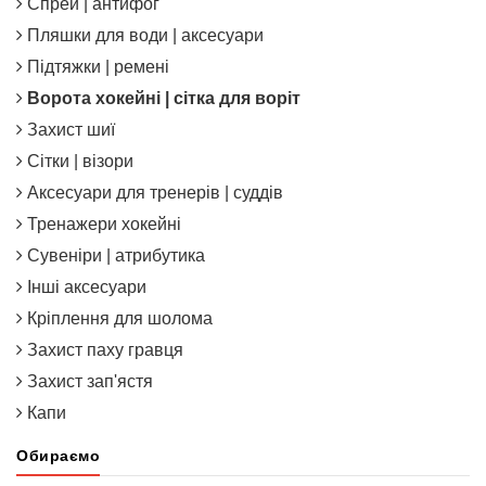
Спрей | антифог
Пляшки для води | аксесуари
Підтяжки | ремені
Ворота хокейні | сітка для воріт
Захист шиї
Сітки | візори
Аксесуари для тренерів | суддів
Тренажери хокейні
Сувеніри | атрибутика
Інші аксесуари
Кріплення для шолома
Захист паху гравця
Захист зап'ястя
Капи
Обираємо