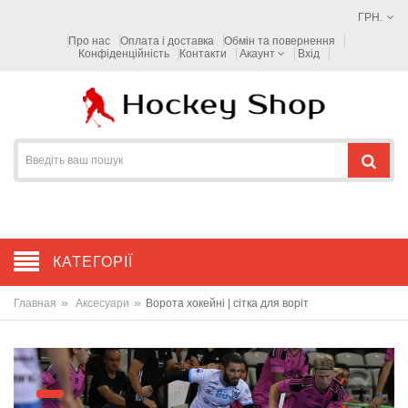
ГРН.
Про нас
Оплата і доставка
Обмін та повернення
Конфіденційність
Контакти
Акаунт
Вхід
КАТЕГОРІЇ
»
»
Главная
Аксесуари
Ворота хокейні | сітка для воріт