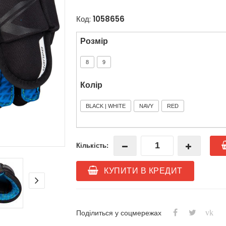
Код:
1058656
Розмір
8
9
Колір
BLACK | WHITE
NAVY
RED
Кількість:
КУПИТИ В КРЕДИТ
vk
Поділиться у соцмережах