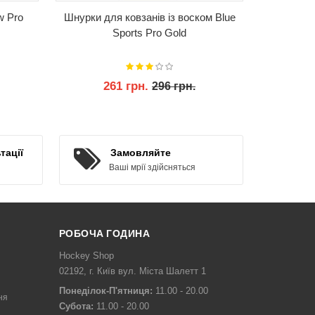
w Pro
Шнурки для ковзанів із воском Blue
Подарун
Sports Pro Gold
261 грн.
296 грн.
КУПИТИ
тації
Замовляйте
Ваші мрії здійсняться
РОБОЧА ГОДИНА
Hockey Shop
02192, г. Київ вул. Міста Шалетт 1
Понеділок-П'ятниця:
11.00 - 20.00
ня
Субота:
11.00 - 20.00