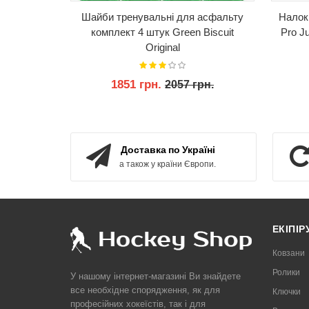
Шайби тренувальні для асфальту
Налокі
комплект 4 штук Green Biscuit
Pro J
Original
1851 грн.
2057 грн.
КУПИТИ
Доставка по Україні
а також у країни Європи.
ЕКІПІ
Ковзани
Ролики
У нашому інтернет-магазині Ви знайдете
все необхідне спорядження, як для
Ключки
професійних хокеїстів, так і для