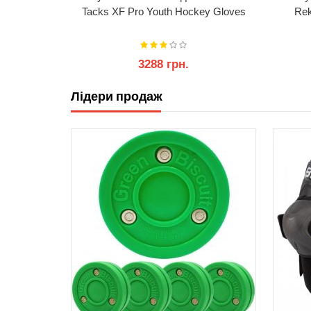
ey Gloves
Tacks XF Pro Youth Hockey Gloves
Rek
3288 грн.
рн.
Лідери продаж
КУПИТИ