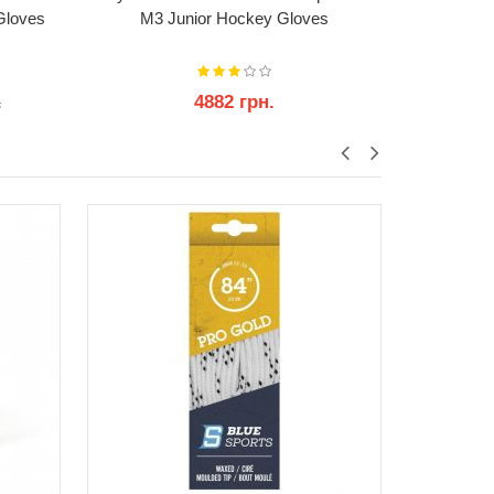
Gloves
M3 Junior Hockey Gloves
Tacks XR
4882 грн.
93
.
КУПИТИ