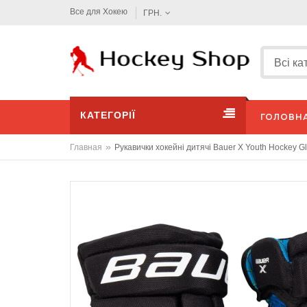
Все для Хокею
ГРН.
КАТЕГОРІЇ
ГОЛОВН
»
Главная
Рукавички хокейні дитячі Bauer X Youth Hockey G