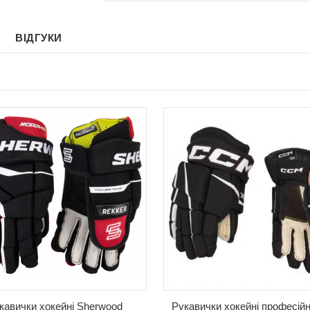
ВІДГУКИ
кавички хокейні Sherwood
Рукавички хокейні професій