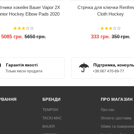
тники хокейні Bauer Vapor 2X
Стрічка для ключки Renfre
unior Hockey Elbow Pads 2020
Cloth Hockey
5085 грн.
333 грн.
5650 грн.
350 грн.
КУПИТИ
КУПИТИ
Гарантія якості
Підтримка, консуль
Тільки якісні продукти
+38 067 470-69-77
РУВАННЯ
БРЕНДИ
ПРО МАГАЗИН
TEMPISH
Про нас
TACKI-MAC
Оплата і доставка
BAUER
Обмін та повернен