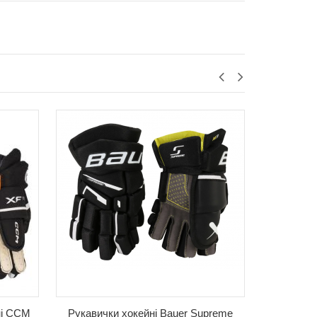
ні CCM
Рукавички хокейні Bauer Supreme
Рукавичк