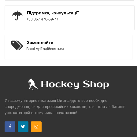
Підтримка, консультації
+38 067 470-69-77
Замовляйте
Ваші мрії здійсняться
У нашому інтернет-магазині Ви знайдете все необхідне
спорядження, як для професійних хокеїстів, так і для любителів
усіх категорій в тому числі початківців!