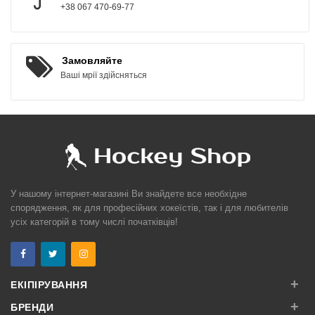
+38 067 470-69-77
Замовляйте
Ваші мрії здійсняться
У нашому інтернет-магазині Ви знайдете все необхідне
спорядження, як для професійних хокеїстів, так і для любителів
усіх категорій в тому числі початківців!
+
ЕКІПІРУВАННЯ
+
БРЕНДИ