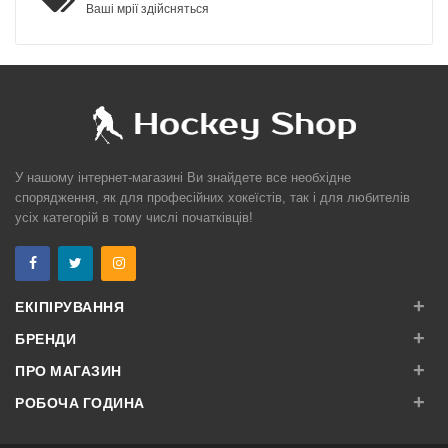
Ваші мрії здійсняться
У нашому інтернет-магазині Ви знайдете все необхідне
спорядження, як для професійних хокеїстів, так і для любителів
усіх категорій в тому числі початківців!
+
ЕКІПІРУВАННЯ
+
БРЕНДИ
+
ПРО МАГАЗИН
+
РОБОЧА ГОДИНА