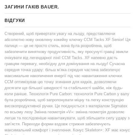
ЗАГИНИ ГАКІВ BAUER.
ВІДГУКИ
Створений, щоб привертати увагу на льоду, представляючи
абсолютно нову оновлену хокейну ключку CCM Tacks XF Senior! Ця
палиця — це не просто стиль, вона була розроблена, щоб
забезпечити виняткову продуктивність, яку просунуті гравці звикли
очікувати від легендарної лінії CCM Tacks. XF напевно дасть
гравцям перевагу, необхідну для домінування на льоду! Сучасна
середня точка удару: більш м’яка середня частина забезпечує
максимальне накопичення енергії під час навантаження ключки.
CCM оптимізував цю точку згинання для кидків, дозволяючи
досягати ще більшої швидкості та стабільності шайби, ніж будь-
коли раніше. Технологія Pure Carbon: технологія Pure Carbon у валу
була розроблена, щоб запропонувати міцну та легку конструкцію
високопродуктивної ручки. Це поєднується з матеріалом Sigmatex
по всьому лезу Змінна геометрія «V»: змінна геометрія дозволяє
легше та послідовніше навантажувати, щоб збільшити силу удару з
зап’ястя. Переходи форми вздовж стрижня забезпечують
максимальний комфорт і зчеплення. Конус Skeleton+: XF має конус