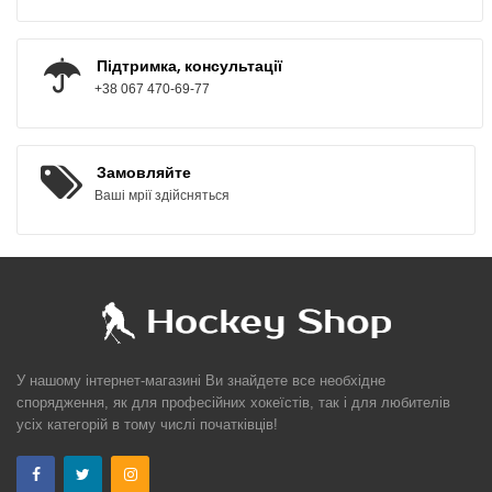
Підтримка, консультації
+38 067 470-69-77
Замовляйте
Ваші мрії здійсняться
У нашому інтернет-магазині Ви знайдете все необхідне
спорядження, як для професійних хокеїстів, так і для любителів
усіх категорій в тому числі початківців!