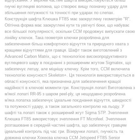
відпускання. У верхній частині шафта використовуються більш
гнучкі вуглецеві волокна, що створює вищу позначку удару для
збільшення потужності та точності при ударах по слепах.
Конструкція шафта Клюшка FT8S має заокруглену геометрію "R".
Обтічна форма має заокруглені кути та увігнуті боки, що набуває
все більшої популярності, оскільки CCM продовжує випускати свою
лінійку ключок. Така геометрія ключки розроблена для
забезпечення більш комфортного відчуття та природного хвата з
кращими відчуттями для гравця. Шафт також виготовлений з
Advanced Carbon Matrix, що є технологією високопродуктивного
вуглецевого шару в поєднанні з розширеним жгутом Sigmatex, що
забезпечує легшу, але міцнішу ключку. Крім того, CCM включила
технологію конусності Skeleton+. Ця технологія використовується в
області конусності, яка призначена для забезпечення кращої
надійності в ключові моменти гри. Конструкція лопаті Виготовлена ​​з
м'якої лопаті RR-95 з шаром peel-ply, ця нещодавно розроблена
м'яка лопатка забезпечує ідеальне поєднання відчуття, швидкості
та потужності удару, а також загального контролю на льоду. У
шафті та лопаті також є розширений жгут Sigma STP. Зчеплення
Клюшка FT8S використовує зчеплення FT Microfeel. Зчеплення
розташоване в середній частині шафта, що забезпечує гравцям
ідеальний контроль під час гри. Візерунки лопаті, гнучкість та
довжина ключки Хокеєва ключка CCM Jetspeed FT8S Senior