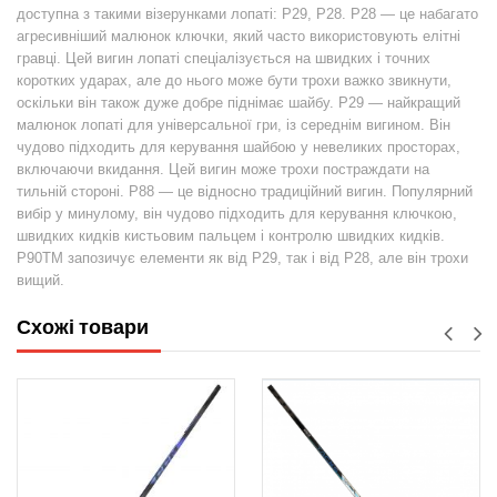
доступна з такими візерунками лопаті: P29, P28. P28 — це набагато
агресивніший малюнок ключки, який часто використовують елітні
гравці. Цей вигин лопаті спеціалізується на швидких і точних
коротких ударах, але до нього може бути трохи важко звикнути,
оскільки він також дуже добре піднімає шайбу. P29 — найкращий
малюнок лопаті для універсальної гри, із середнім вигином. Він
чудово підходить для керування шайбою у невеликих просторах,
включаючи вкидання. Цей вигин може трохи постраждати на
тильній стороні. P88 — це відносно традиційний вигин. Популярний
вибір у минулому, він чудово підходить для керування ключкою,
швидких кидків кистьовим пальцем і контролю швидких кидків.
P90TM запозичує елементи як від P29, так і від P28, але він трохи
вищий.
Схожі товари