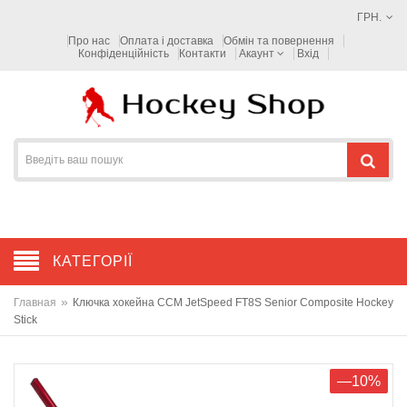
ГРН.
Про нас
Оплата і доставка
Обмін та повернення
Конфіденційність
Контакти
Акаунт
Вхід
КАТЕГОРІЇ
»
Главная
Ключка хокейна CCM JetSpeed FT8S Senior Composite Hockey
Stick
—10%