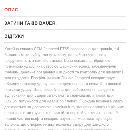
ОПИС
ЗАГИНИ ГАКІВ BAUER.
ВІДГУКИ
Хокейна ключка CCM Jetspeed FT8S розроблена для гравців, які
бажають мати чуйну, легку ключку, що забезпечує елітну
продуктивність з кожною зміною. Вона оснащена гібридною
позначкою удару, яка створює шарнірний ефект, забезпечуючи
гравцям ідеальне поєднання швидкості та контролю для швидких і
точних ударів. Профіль ключки Лінійка Jetspeed використовує
гібридну позначку удару, яка поєднує переваги низької та високої
позначки удару. Вона розроблена для забезпечення швидкого
відпускання для ударів зап'ястям та снап-кидків, а також для
більшої потужності для ударів по слепах. Гібридна позначка удару
досягається за допомогою комбінації вуглецевих волокон з різними
властивостями гнучкості в нижній та верхній частинах шафта. У
нижній частині шафта використовуються жорсткіші вуглецеві
волокна, що створює низьку позначку удару для швидкого