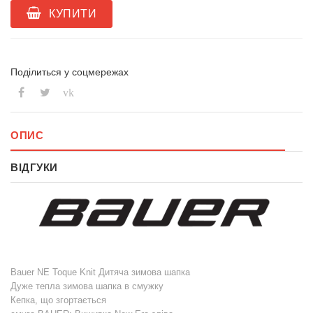
КУПИТИ
Поділиться у соцмережах
vk
ОПИС
ВІДГУКИ
Bauer NE Toque Knit Дитяча зимова шапка
Дуже тепла зимова шапка в смужку
Кепка, що згортається