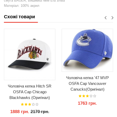
смуга BAUER; Вишивка New Era зліва
Матеріал: 100% акрил
Схожі товари
Чоловіча кепка '47 MVP
OSFA Cap Vancouver
Чоловіча кепка Hitch SR
Canucks(Оригінал)
OSFA Cap Chicago
Blackhawks (Оригінал)
1763 грн.
1888 грн.
2170 грн.