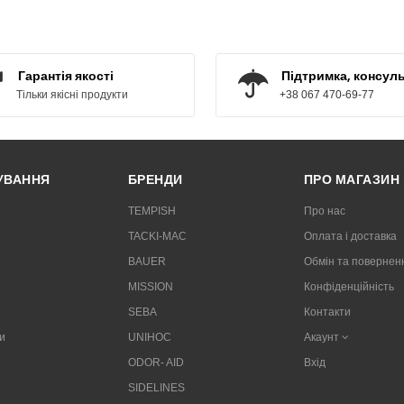
КУПИТИ
КУПИТИ
Гарантія якості
Підтримка, консуль
Тільки якісні продукти
+38 067 470-69-77
РУВАННЯ
БРЕНДИ
ПРО МАГАЗИН
TEMPISH
Про нас
TACKI-MAC
Оплата і доставка
BAUER
Обмін та повернен
MISSION
Конфіденційність
SEBA
Контакти
и
UNIHOC
Акаунт
ODOR- AID
Вхід
SIDELINES