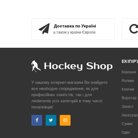
КУПИТИ
Доставка по Україні
а також у країни Європи.
ЕКІПІ
Ковзани
Ролики
У нашому інтернет-магазині Ви знайдете
все необхідне спорядження, як для
Ключки
професійних хокеїстів, так і для
Воротар
любителів усіх категорій в тому числі
Захист
початківців!
Аксесуар
Сумки
Одяг