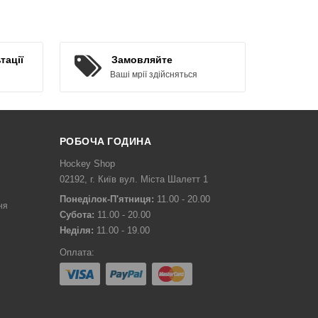
КУПИТИ
тації
Замовляйте
Ваші мрії здійсняться
РОБОЧА ГОДИНА
Hockey Shop
02192, г. Київ вул. Міста Шалетт 1
Понеділок-П'ятниця:
11.00 - 20.00
ня
Субота:
11.00 - 20.00
Неділя:
11.00 - 19.00
Оплата: