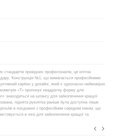
 стандартів провідних професіоналів, ця елітна
 удару: Конструкція №1, що вимагається професійними
уктивний карбон у дизайні, який є одночасно неймовірно
 геометрія «Т» пропонує квадратну форму для
ton+ знаходиться на шлангу для забезпечення кращої
урована, піднята рукоятка раніше була доступна лише
рільби в поєднанні з професійним середнім киком, що
истовується в лезі для забезпечення кращої та