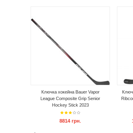
acks XF
Ключка хокейна Bauer Vapor
Ключ
ck
League Composite Grip Senior
Ribcor
Hockey Stick 2023
8814 грн.