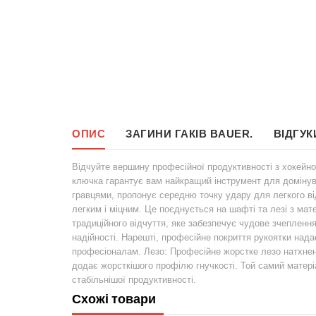
ОПИС
ЗАГИНИ ГАКІВ BAUER.
ВІДГУК
Відчуйте вершину професійної продуктивності з хокейно
ключка гарантує вам найкращий інструмент для домінув
гравцями, пропонує середню точку удару для легкого ві
легким і міцним. Це поєднується на шафті та лезі з ма
традиційного відчуття, яке забезпечує чудове зчепленн
надійності. Нарешті, професійне покриття рукоятки над
професіоналам. Лезо: Професійне жорстке лезо натхнен
додає жорсткішого профілю гнучкості. Той самий матері
стабільнішої продуктивності.
Схожі товари