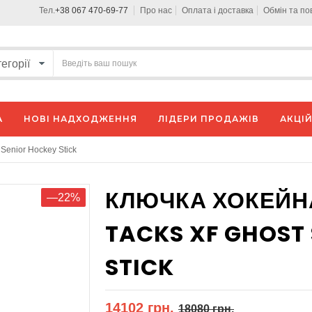
Тел.
+38 067 470-69-77
Про нас
Оплата і доставка
Обмін та п
А
НОВІ НАДХОДЖЕННЯ
ЛІДЕРИ ПРОДАЖІВ
АКЦІЙ
Senior Hockey Stick
КЛЮЧКА ХОКЕЙН
—22%
TACKS XF GHOST
STICK
14102 грн.
18080 грн.