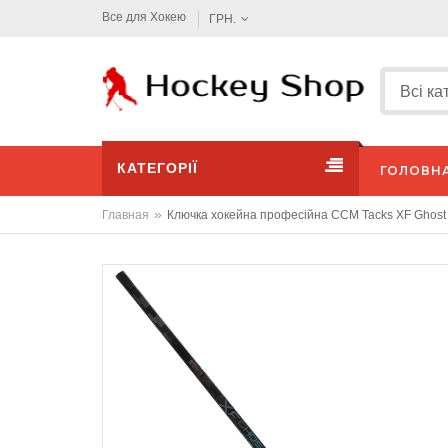
Все для Хокею
ГРН.
КАТЕГОРІЇ
ГОЛОВН
»
Главная
Ключка хокейна професійна CCM Tacks XF Ghost 