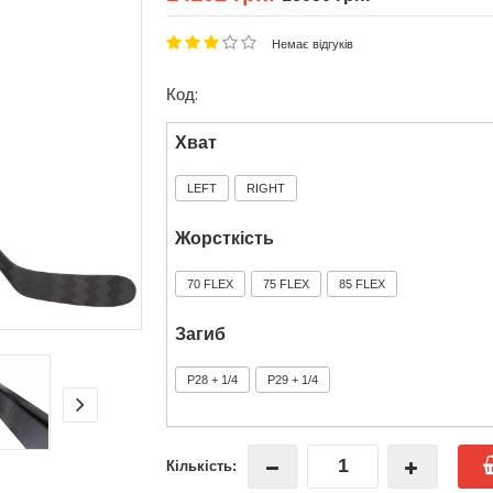
Немає відгуків
Код:
Хват
LEFT
RIGHT
Жорсткість
70 FLEX
75 FLEX
85 FLEX
Загиб
P28 + 1/4
P29 + 1/4
Кількість: