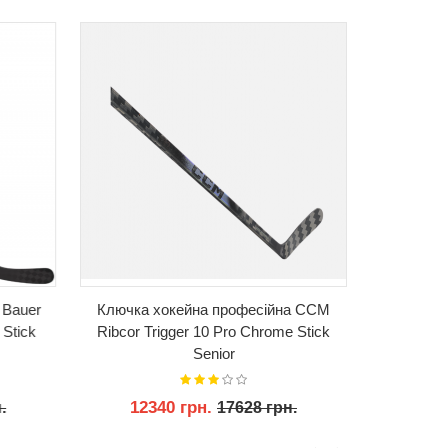
 Bauer
Ключка хокейна професійна CCM
Ключка 
Stick
Ribcor Trigger 10 Pro Chrome Stick
JetSpee
Senior
Colors
12340 грн.
131
.
17628 грн.