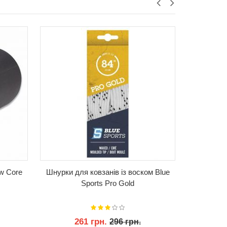
КУПИТИ
w Core
Шнурки для ковзанів із воском Blue
М'яч де
Sports Pro Gold
Spor
261 грн.
2
296 грн.