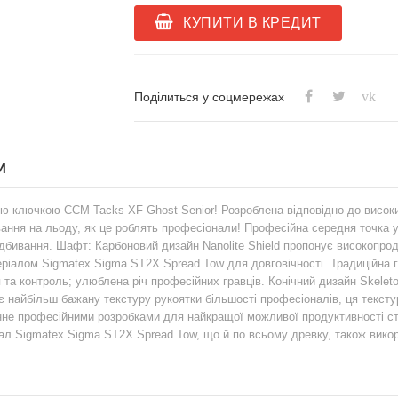
КУПИТИ В КРЕДИТ
vk
Поділиться у соцмережах
И
ю ключкою CCM Tacks XF Ghost Senior! Розроблена відповідно до високих
ання на льоду, як це роблять професіонали! Професійна середня точка
дбивання. Шафт: Карбоновий дизайн Nanolite Shield пропонує високопрод
теріалом Sigmatex Sigma ST2X Spread Tow для довговічності. Традиційна
я та контроль; улюблена річ професійних гравців. Конічний дизайн Skele
ає найбільш бажану текстуру рукоятки більшості професіоналів, ця текст
не професійними розробками для найкращої можливої ​​продуктивності ст
ал Sigmatex Sigma ST2X Spread Tow, що й по всьому древку, також викор