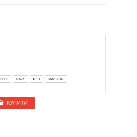
WHITE
NAVY
RED
MAROON
КУПИТИ