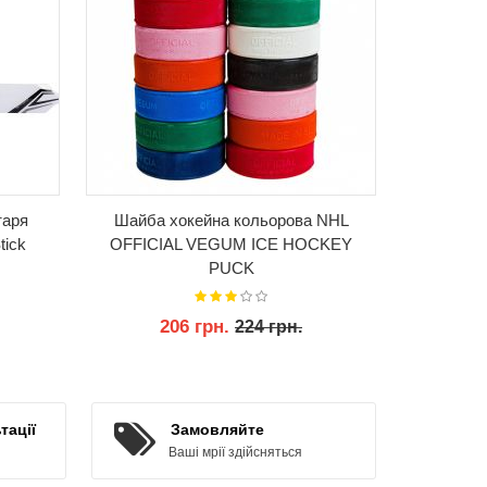
таря
Шайба хокейна кольорова NHL
Налокітни
tick
OFFICIAL VEGUM ICE HOCKEY
Pro Juni
PUCK
206 грн.
50
224 грн.
КУПИТИ
тації
Замовляйте
Ваші мрії здійсняться