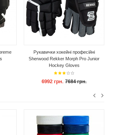
upreme
Рукавички хокейні професійні
Рукавич
s
Sherwood Rekker Morph Pro Junior
FT880
Hockey Gloves
6992 грн.
56
7684 грн.
КУПИТИ