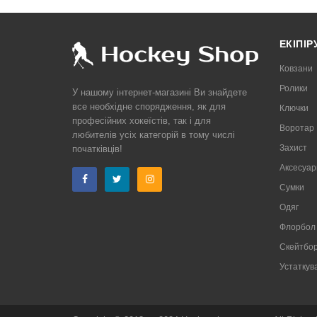
ЕКІПІ
Ковзани
Ролики
У нашому інтернет-магазині Ви знайдете
все необхідне спорядження, як для
Ключки
професійних хокеїстів, так і для
Воротар
любителів усіх категорій в тому числі
Захист
початківців!
Аксесуар
Сумки
Одяг
Флорбол
Скейтбор
Устаткув