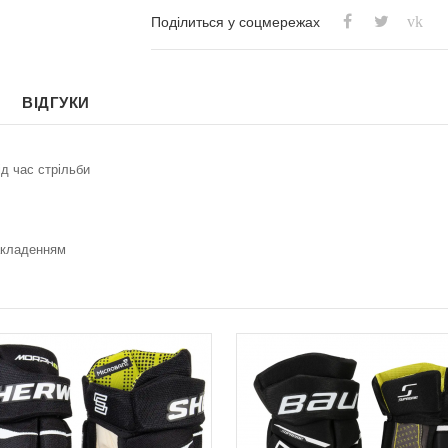
vk
Поділиться у соцмережах
ВІДГУКИ
ід час стрільби
акладенням