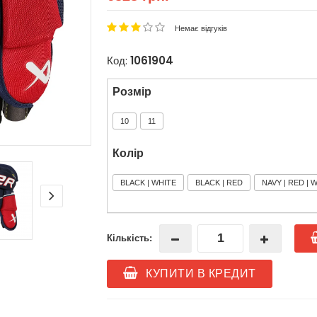
Немає відгуків
Код:
1061904
Розмір
10
11
Колір
BLACK | WHITE
BLACK | RED
NAVY | RED | 
Кількість:
КУПИТИ В КРЕДИТ