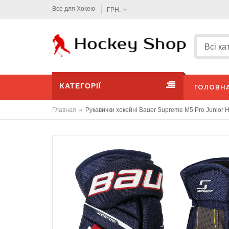
Все для Хокею
ГРН.
КАТЕГОРІЇ
ГОЛОВН
»
Главная
Рукавички хокейні Bauer Supreme M5 Pro Junior 