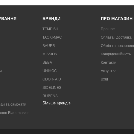
РУВАННЯ
БРЕНДИ
ПРО МАГАЗИН
TEMPISH
Про нас
TACKI-MAC
Оплата і доставка
BAUER
Обмін та повернен
MISSION
Конфіденційність
SEBA
Контакти
и
UNIHOC
Акаунт
ODOR- AID
Вхід
SIDELINES
RUBENA
Більше брендів
ди та самокати
ання Blademaster