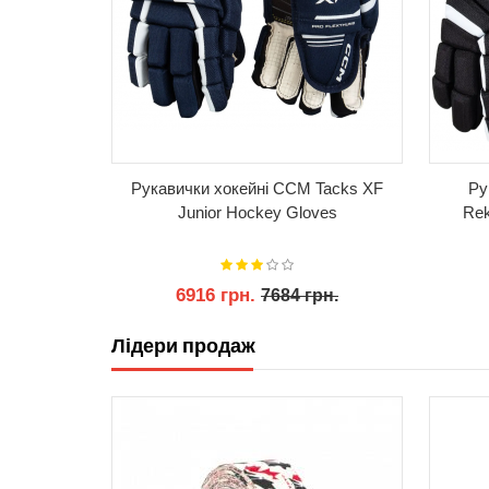
xt Junior
Рукавички хокейні CCM Tacks XF
Ру
Junior Hockey Gloves
Rek
6916 грн.
рн.
7684 грн.
Лідери продаж
КУПИТИ