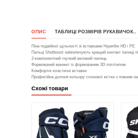
ОПИС
ТАБЛИЦІ РОЗМІРІВ РУКАВИЧОК..
Піна подвійної щільності зі вставками Hyperlite HD і PE
Пальці Shotboost забезпечують кращий контакт палиці п
2-компонентний гнучкий великий палець
Формований манжет із формованим 3D логотипом
Комфортні еластичні вставки
Професійна долоня кольору слонової кістки з повним н
Схожі товари