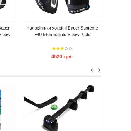
Vapor
Налокітники хокейні Bauer Supreme
Налокіт
Elbow
F40 Intermediate Elbow Pads
Hyperlite
4520 грн.
53
КУПИТИ