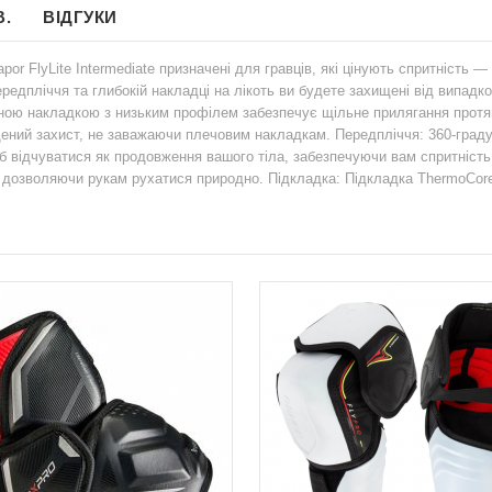
В.
ВІДГУКИ
apor FlyLite Intermediate призначені для гравців, які цінують спритність
едпліччя та глибокій накладці на лікоть ви будете захищені від випадков
ною накладкою з низьким профілем забезпечує щільне прилягання протяго
ений захист, не заважаючи плечовим накладкам. Передпліччя: 360-град
б відчуватися як продовження вашого тіла, забезпечуючи вам спритність і
, дозволяючи рукам рухатися природно. Підкладка: Підкладка ThermoCore