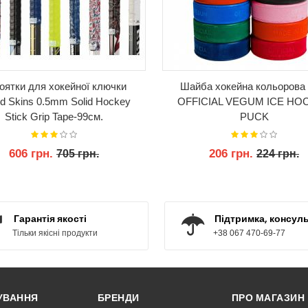
оятки для хокейної ключки
Шайба хокейна кольорова
rd Skins 0.5mm Solid Hockey
OFFICIAL VEGUM ICE HO
Stick Grip Tape-99см.
PUCK
606 грн.
206 грн.
705 грн.
224 грн.
КУПИТИ
КУПИТИ
Гарантія якості
Підтримка, консуль
Тільки якісні продукти
+38 067 470-69-77
РУВАННЯ
БРЕНДИ
ПРО МАГАЗИН