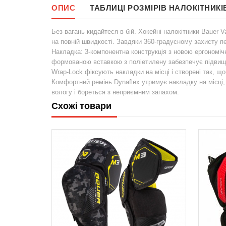
ОПИС
ТАБЛИЦІ РОЗМІРІВ НАЛОКІТНИКІ
Без вагань кидайтеся в бій. Хокейні налокітники Bauer V
на повній швидкості. Завдяки 360-градусному захисту пер
Накладка: 3-компонентна конструкція з новою ергономіч
формованою вставкою з поліетилену забезпечує підвищ
Wrap-Lock фіксують накладки на місці і створені так, що
Комфортний ремінь Dynaflex утримує накладку на місці
вологу і бореться з неприємним запахом.
Схожі товари