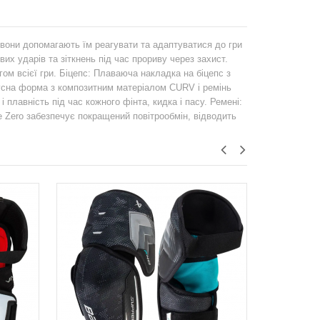
 — вони допомагають їм реагувати та адаптуватися до гри
их ударів та зіткнень під час прориву через захист.
м всієї гри. Біцепс: Плаваюча накладка на біцепс з
усна форма з композитним матеріалом CURV і ремінь
 плавність під час кожного фінта, кидка і пасу. Ремені:
 Zero забезпечує покращений повітрообмін, відводить