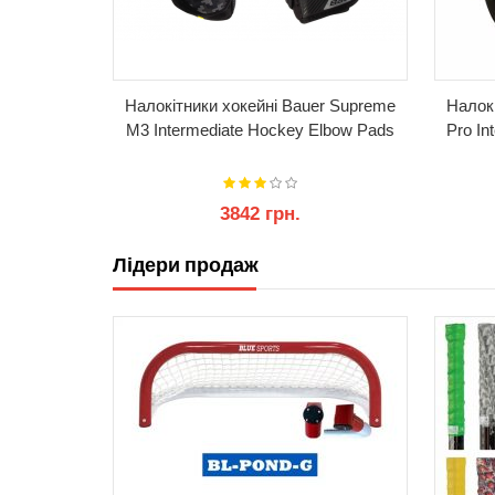
auer X
Налокітники хокейні Bauer Supreme
Налокі
bow Pads
M3 Intermediate Hockey Elbow Pads
Pro In
3842 грн.
Лідери продаж
КУПИТИ