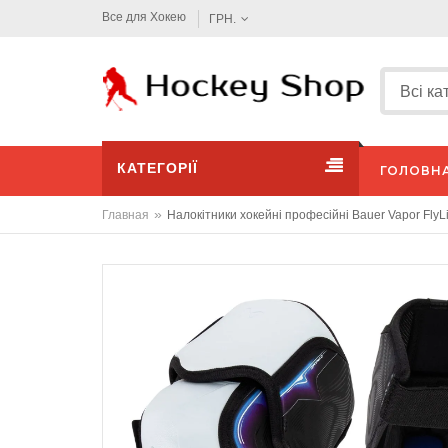
Все для Хокею
ГРН.
КАТЕГОРІЇ
ГОЛОВН
»
Главная
Налокітники хокейні професійні Bauer Vapor FlyL