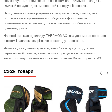
забезпечують легкий захист з акцентом на стабільність завдяки
глибокій посадці, двокомпонентній конструкції ковпачка
Ці подушечки мають розділену конструкцію передпліччя, яка
розширюється від незалежного біцепса з формованою
поліетиленовою вставкою для максимальної мобільності та
діапазону рухів.
Нарешті, він має підкладку THERMOMAX, яка допомагає боротися
з потом і запахом, зберігаючи прохолоду та свіжість.
Якщо ви досвідчений гравець, який бажає додати додаткові
переваги мобільності, залишаючись при цьому ефективним
захистом, тоді шукайте проміжні налокітники Bauer Supreme M3.
Схожі товари