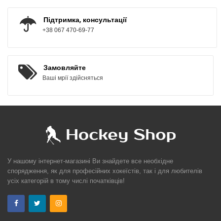
Підтримка, консультації
+38 067 470-69-77
Замовляйте
Ваші мрії здійсняться
У нашому інтернет-магазині Ви знайдете все необхідне
спорядження, як для професійних хокеїстів, так і для любителів
усіх категорій в тому числі початківців!