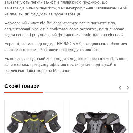
забезпечують легкий захист із плаваючою грудиною, що
забезпечує більшу гнучкість, з низькопрофільними ковпачками AMP
на плечах, які слідують за рухами гравця.
Формований жилет від Bauer забезпечує повне покриття тіла,
сегментований хребет із поліетиленовою вставкою, вентильована
задня панель і регульований формований поліетилен на біцепсах.
Нарешті, він має підкладку THERMO MAX, яка допомагає боротися
з потом і запахом, зберігаючи прохолоду та свіжість.
Якщо ви гравець, який хоче додати додаткові переваги мобільності,
залишаючись при цьому ефективно захищеним, тоді шукайте
наплічники Bauer Supreme M3 Junior.
Схожі товари