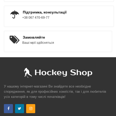
Підтримка, консультації
+38 067 470-69-77
Замовляйте
Ваші мрії здійсняться
У нашому інтернет-магазині Ви знайдете все необхідне
спорядження, як для професійних хокеїстів, так і для любителів
усіх категорій в тому числі початківців!