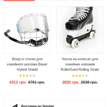
Візор із сіткою для
Чохли на колесах для
хокейного шолома Bauer
хокейних ковзанів
Hybrid Shield
RollerGard Rolling Skate
Guards
4312 грн.
2820 грн.
4791 грн.
2938 грн.
КУПИТИ
КУПИТИ
Доставка по Україні