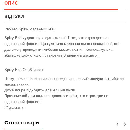
ОПИС
ВІДГУКИ
Pro-Tec Spiky Масажний м'яч
Spiky Ball чудово підходить для ніг і тих, хто страждає на
підошовний фасцит. Ця куля має маленькі шипи навколо неї, що
дає змогу проводити глибокий масаж тканин. Колюча кулька
збільшує циркуляцію і становить 3 дюйми в діаметрі.
Spiky Ball Особливості:
Ця куля має шипи на зовнішньому шарі, які забезпечують глибокий
масаж тканин.
Дуже добре підходить для ніг і каблуків.
Призначений для надання допомоги всім, хто страждає на
підошовний фасциїт.
3" діаметр.
Схожі товари