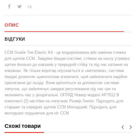
vk
ОПИС
ВІДГУКИ
CCM Goalie Toe Elastic Kit - це модернізована або замінна стяжка
для щитків CCM. Завдяки банджі-системі, стяжка на носку утримує
щитки близько до ковзанів у природній стійці та під час катання на
ковзанах. Як тільки воротар опускається в «метелика», система
банджі дозволяє щиколоткам згинатися, щоб забезпечити надійне
прилягання до льоду. Вони кріпляться за допомогою системи
липучок, що забезпечує швидке регулювання під час гри та
економить час у роздягальні. ОГЛЯД Номер моделі AP7012 В
комплекті (2) застібки на липучках Розмір Senior: Підходить для
старших та середніх щитків CCM Молодший: Підходить для
молодших подушечок для ніг CCM
Схожі товари