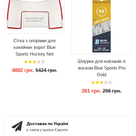
Сітка з опорами для
хокейних ворот Blue
Sports Hockey Net
Perimeter Backstop Kit 12'
Шнурки для ковзанів із
x 7' Netting Protective
воском Blue Sports Pro
4882 грн.
5424 грн.
Goal
Gold
КУПИТИ
261 грн.
296 грн.
КУПИТИ
Доставка по Україні
а також у країни Європи.