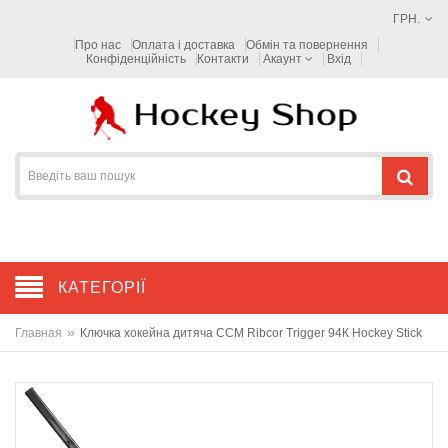
ГРН.
Про нас
Оплата і доставка
Обмін та повернення
Конфіденційність
Контакти
Акаунт
Вхід
КАТЕГОРІЇ
»
Главная
Ключка хокейна дитяча CCM Ribcor Trigger 94К Hockey Stick