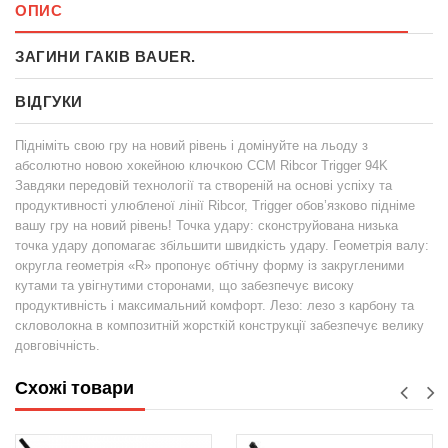
ОПИС
ЗАГИНИ ГАКІВ BAUER.
ВІДГУКИ
Підніміть свою гру на новий рівень і домінуйте на льоду з
абсолютно новою хокейною ключкою CCM Ribcor Trigger 94K
Завдяки передовій технології та створеній на основі успіху та
продуктивності улюбленої лінії Ribcor, Trigger обов’язково підніме
вашу гру на новий рівень! Точка удару: сконструйована низька
точка удару допомагає збільшити швидкість удару. Геометрія валу:
округла геометрія «R» пропонує обтічну форму із закругленими
кутами та увігнутими сторонами, що забезпечує високу
продуктивність і максимальний комфорт. Лезо: лезо з карбону та
скловолокна в композитній жорсткій конструкції забезпечує велику
довговічність.
Схожі товари