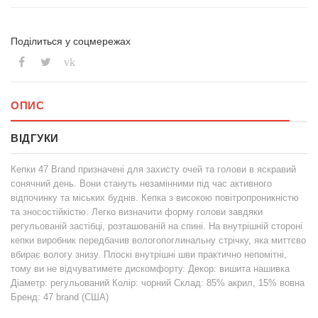
Поділиться у соцмережах
vk
ОПИС
ВІДГУКИ
Кепки 47 Brand призначені для захисту очей та голови в яскравий
сонячний день. Вони стануть незамінними під час активного
відпочинку та міських буднів. Кепка з високою повітропроникністю
та зносостійкістю. Легко визначити форму голови завдяки
регульованій застібці, розташованій на спині. На внутрішній стороні
кепки виробник передбачив вологопоглинальну стрічку, яка миттєво
вбирає вологу знизу. Плоскі внутрішні шви практично непомітні,
тому ви не відчуватимете дискомфорту. Декор: вишита нашивка
Діаметр: регульований Колір: чорний Склад: 85% акрил, 15% вовна
Бренд: 47 brand (США)