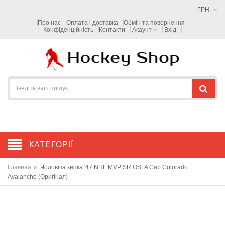
ГРН.
Про нас
Оплата і доставка
Обмін та повернення
Конфіденційність
Контакти
Акаунт
Вхід
КАТЕГОРІЇ
»
Главная
Чоловіча кепка '47 NHL MVP SR OSFA Cap Colorado
Avalanche (Оригінал)