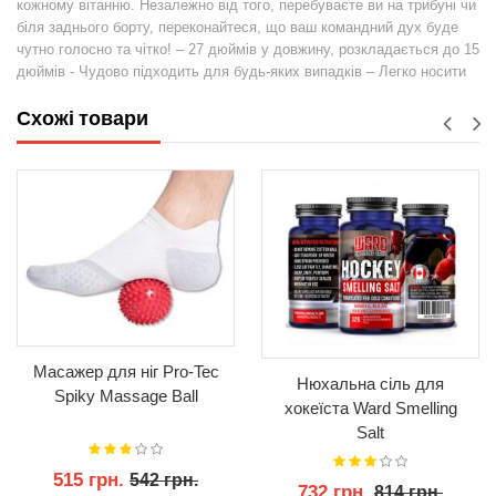
кожному вітанню. Незалежно від того, перебуваєте ви на трибуні чи
біля заднього борту, переконайтеся, що ваш командний дух буде
чутно голосно та чітко! – 27 дюймів у довжину, розкладається до 15
дюймів - Чудово підходить для будь-яких випадків – Легко носити
Схожі товари
Масажер для ніг Pro-Tec
Нюхальна сіль для
Spiky Massage Ball
хокеїста Ward Smelling
Salt
515 грн.
542 грн.
732 грн.
814 грн.