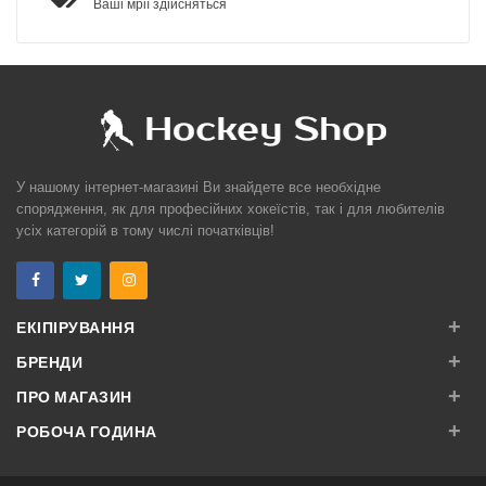
Ваші мрії здійсняться
У нашому інтернет-магазині Ви знайдете все необхідне
спорядження, як для професійних хокеїстів, так і для любителів
усіх категорій в тому числі початківців!
+
ЕКІПІРУВАННЯ
+
БРЕНДИ
+
ПРО МАГАЗИН
+
РОБОЧА ГОДИНА