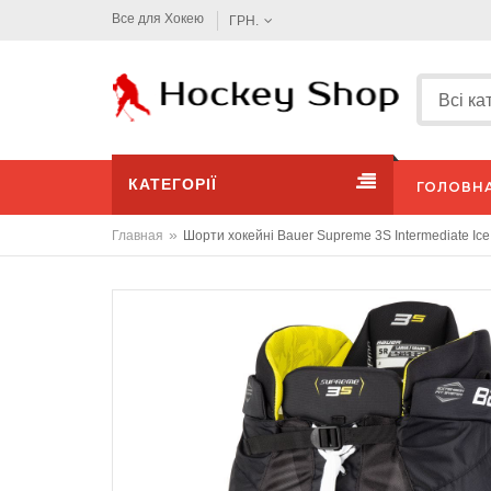
Все для Хокею
ГРН.
КАТЕГОРІЇ
ГОЛОВН
»
Главная
Шорти хокейні Bauer Supreme 3S Intermediate Ice