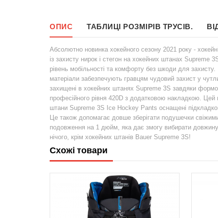
ОПИС
ТАБЛИЦІ РОЗМІРІВ ТРУСІВ.
ВІ
Абсолютно новинка хокейного сезону 2021 року - хокейн
із захисту нирок і стегон на хокейних штанах Supreme 
рівень мобільності та комфорту без шкоди для захисту. 
матеріали забезпечують гравцям чудовий захист у чутлив
захищені в хокейних штанях Supreme 3S завдяки формов
професійного рівня 420D з додатковою накладкою. Цей ма
штани Supreme 3S Ice Hockey Pants оснащені підкладко
Це також допомагає довше зберігати подушечки свіжими
подовження на 1 дюйм, яка дає змогу вибирати довжину 
нічого, крім хокейних штанів Bauer Supreme 3S!
Схожі товари