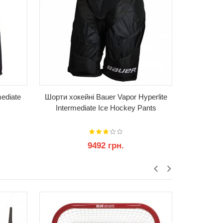
ediate
Шорти хокейні Bauer Vapor Hyperlite
Шорти х
Intermediate Ice Hockey Pants
Pro Inte
9492 грн.
63
КУПИТИ