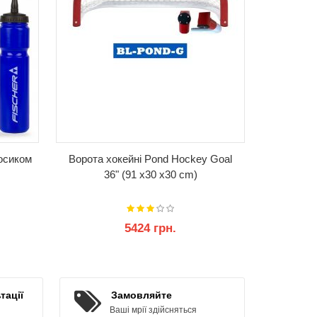
осиком
Ворота хокейні Pond Hockey Goal
Ключка
36" (91 x30 x30 cm)
Bauer 
5424 грн.
55
КУПИТИ
тації
Замовляйте
Ваші мрії здійсняться