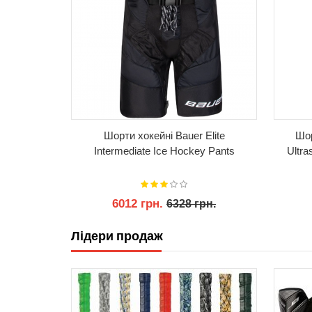
reme Mach
Шорти хокейні Bauer Elite
Шор
y Pants
Intermediate Ice Hockey Pants
Ultra
6012 грн.
6328 грн.
Лідери продаж
КУПИТИ