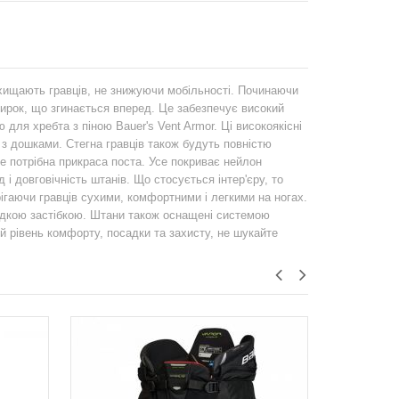
ахищають гравців, не знижуючи мобільності. Починаючи
нирок, що згинається вперед. Це забезпечує високий
ля хребта з піною Bauer's Vent Armor. Ці високоякісні
у з дошками. Стегна гравців також будуть повністю
 потрібна прикраса поста. Усе покриває нейлон
і довговічність штанів. Що стосується інтер'єру, то
гаючи гравців сухими, комфортними і легкими на ногах.
идкою застібкою. Штани також оснащені системою
й рівень комфорту, посадки та захисту, не шукайте