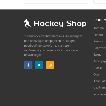
ЕКІПІ
Ковзани
Ролики
У нашому інтернет-магазині Ви знайдете
все необхідне спорядження, як для
Ключки
професійних хокеїстів, так і для
Воротар
любителів усіх категорій в тому числі
Захист
початківців!
Аксесуар
Сумки
Одяг
Флорбол
Скейтбор
Устаткув