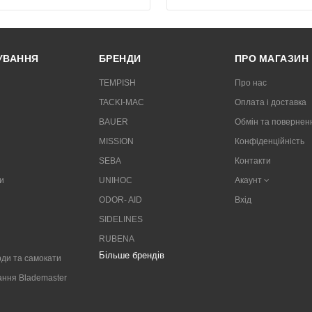
РУВАННЯ
БРЕНДИ
ПРО МАГАЗИН
TEMPISH
Про нас
TACKI-MAC
Оплата і доставка
BAUER
Обмін та повернен
MISSION
Конфіденційність
SEBA
Контакти
и
UNIHOC
Акаунт
ODOR- AID
Вхід
SIDELINES
RUBENA
Більше брендів
ди та самокати
ання Blademaster