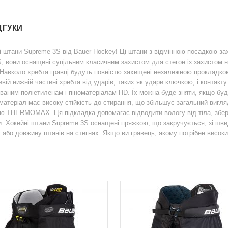
ДГУКИ
і штани Supreme 3S від Bauer Hockey! Ці штани з відмінною посадкою з
3S, вони оснащені суцільним класичним захистом для стегон із захистом 
Навколо хребта гравці будуть повністю захищені незалежною прокладкою д
ій нижній частині хребта від ударів, таких як удари ключкою, і контакт
аним поліетиленам і піноматеріалам HD. Їх можна буде зняти, якщо буде
теріал має високу стійкість до стирання, що збільшує загальний вигляд 
ю THERMOMAX. Ця підкладка допомагає відводити вологу від тіла, збері
. Хокейні штани Supreme 3S оснащені пряжкою, що закручується, зі шв
або довжину штанів на стегнах. Якщо ви гравець, якому потрібен високи