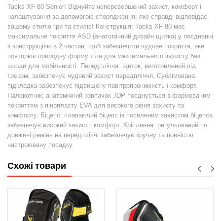
Tacks XF 80 Senior! Відчуйте неперевершений захист, комфорт і
налаштування за допомогою спорядження, яке справді відповідає
вашому стилю гри та стилю! Конструкція: Tacks XF 80 має
максимальне покриття ASD (анатомічний дизайн щитка) у поєднанні
з конструкцією з 2 частин, щоб забезпечити чудове покриття, яке
повторює природну форму тіла для максимального захисту без
шкоди для мобільності. Передпліччя: щиток, виготовлений під
тиском, забезпечує чудовий захист передпліччя. Сублімована
підкладка забезпечує підвищену повітропроникність і комфорт.
Налокотник: анатомічний ковпачок JDP поєднується з формованим
покриттям з пінопласту EVA для високого рівня захисту та
комфорту. Біцепс: плаваючий біцепс із посиленим захистом біцепса
забезпечує високий захист і комфорт. Кріплення: регульований по
довжині ремінь на передпліччі забезпечує зручну та повністю
настроювану посадку.
Схожі товари