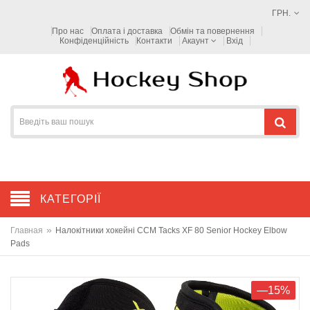
ГРН.
Про нас
Оплата і доставка
Обмін та повернення
Конфіденційність
Контакти
Акаунт
Вхід
КАТЕГОРІЇ
»
Главная
Налокітники хокейні CCM Tacks XF 80 Senior Hockey Elbow
Pads
—15%