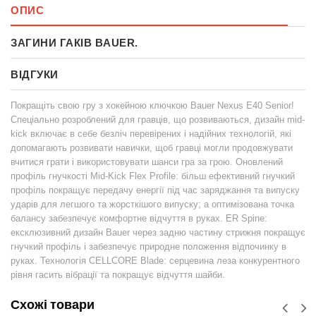
ОПИС
ЗАГИНИ ГАКІВ BAUER.
ВІДГУКИ
Покращіть свою гру з хокейною ключкою Bauer Nexus E40 Senior!
Спеціально розроблений для гравців, що розвиваються, дизайн mid-
kick включає в себе безліч перевірених і надійних технологій, які
допомагають розвивати навички, щоб гравці могли продовжувати
вчитися грати і використовувати шанси гра за грою. Оновлений
профіль гнучкості Mid-Kick Flex Profile: більш ефективний гнучкий
профіль покращує передачу енергії під час заряджання та випуску
ударів для легшого та жорсткішого випуску; а оптимізована точка
балансу забезпечує комфортне відчуття в руках. ER Spine:
ексклюзивний дизайн Bauer через задню частину стрижня покращує
гнучкий профіль і забезпечує природне положення відпочинку в
руках. Технологія CELLCORE Blade: серцевина леза конкурентного
рівня гасить вібрації та покращує відчуття шайби.
Схожі товари