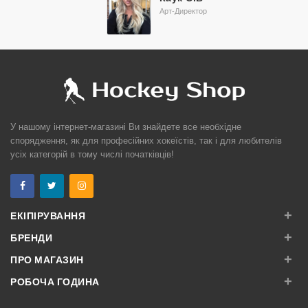
Арт-Директор
У нашому інтернет-магазині Ви знайдете все необхідне
спорядження, як для професійних хокеїстів, так і для любителів
усіх категорій в тому числі початківців!
+
ЕКІПІРУВАННЯ
+
БРЕНДИ
+
ПРО МАГАЗИН
+
РОБОЧА ГОДИНА