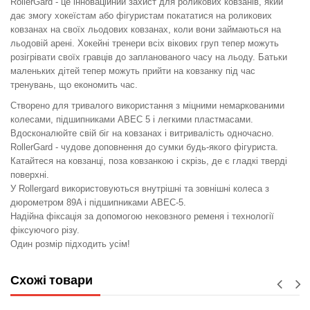
RollerGard - це інноваційний захист для роликових ковзанів, який
дає змогу хокеїстам або фігуристам покататися на роликових
ковзанах на своїх льодових ковзанах, коли вони займаються на
льодовій арені. Хокейні тренери всіх вікових груп тепер можуть
розігрівати своїх гравців до запланованого часу на льоду. Батьки
маленьких дітей тепер можуть прийти на ковзанку під час
тренувань, що економить час.
Створено для тривалого використання з міцними немаркованими
колесами, підшипниками ABEC 5 і легкими пластмасами.
Вдосконалюйте свій біг на ковзанах і витривалість одночасно.
RollerGard - чудове доповнення до сумки будь-якого фігуриста.
Катайтеся на ковзанці, поза ковзанкою і скрізь, де є гладкі тверді
поверхні.
У Rollergard використовуються внутрішні та зовнішні колеса з
дюрометром 89A і підшипниками ABEC-5.
Надійна фіксація за допомогою нековзного ременя і технології
фіксуючого різу.
Один розмір підходить усім!
Схожі товари