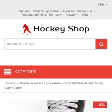
ГРН.
Про нас
Оплата і доставка
Обмін та повернення
Конфіденційність
Контакти
Акаунт
Вхід
КАТЕГОРІЇ
»
Главная
Чохли на колесах для хокейних ковзанів RollerGard Rolling
Skate Guards
—4%