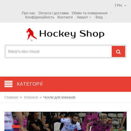
ГРН.
Про нас
Оплата і доставка
Обмін та повернення
Конфіденційність
Контакти
Акаунт
Вхід
КАТЕГОРІЇ
»
»
Главная
Ковзани
Чохли для ковзанів