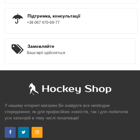
Підтримка, консультації
+38 067 470-69-77
Замовляйте
Ваші мрії здійсняться
У нашому інтернет-магазині Ви знайдете все необхідне
спорядження, як для професійних хокеїстів, так і для любителів
усіх категорій в тому числі початківців!