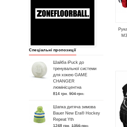
Рука
M3
Спеціальні пропозиції
Шайба iPuck до
тренувальної системи
для хокею GAME
CHANGER
люмінісцентна
814 грн.
904 грн.
Шапка дитяча зимова
Bauer New Era® Hockey
Repeat Yth
1248 грн.
1356 грн.