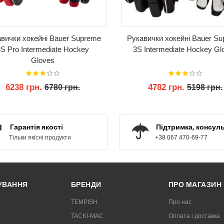
вички хокейні Bauer Supreme
Рукавички хокейні Bauer S
3S Pro Intermediate Hockey
3S Intermediate Hockey Gl
Gloves
6238 грн.
4782 грн.
6780 грн.
5198 грн.
КУПИТИ
КУПИТИ
Гарантія якості
Підтримка, консуль
Тільки якісні продукти
+38 067 470-69-77
РУВАННЯ
БРЕНДИ
ПРО МАГАЗИН
TEMPISH
Про нас
TACKI-MAC
Оплата і доставка