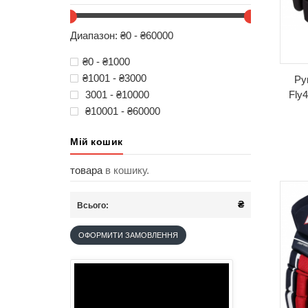
Диапазон: ₴0 - ₴60000
₴0 - ₴1000
₴1001 - ₴3000
Ру
3001 - ₴10000
Fly
₴10001 - ₴60000
Мій кошик
товара
в кошику.
₴
Всього:
ОФОРМИТИ ЗАМОВЛЕННЯ