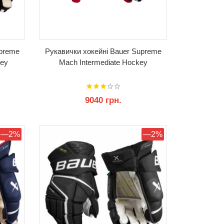
upreme
Рукавички хокейні Bauer Supreme
key
Mach Intermediate Hockey
9040 грн.
КУПИТИ
—2%
—2%