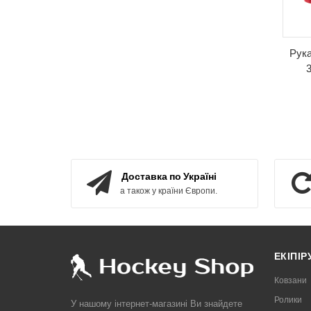
Рука
Доставка по Україні
а також у країни Європи.
ЕКІПІ
Ковзани
Ролики
У нашому інтернет-магазині Ви знайдете