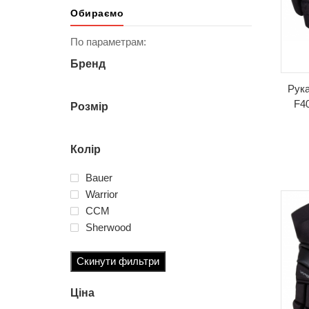
Обираємо
По параметрам:
Бренд
Рука
F40
Розмір
Колір
Bauer
Warrior
ССМ
Sherwood
Скинути фильтри
Ціна