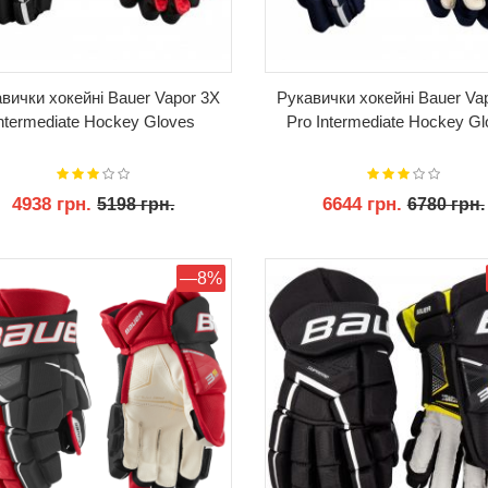
вички хокейні Bauer Vapor 3X
Рукавички хокейні Bauer Va
ntermediate Hockey Gloves
Pro Intermediate Hockey G
4938 грн.
6644 грн.
5198 грн.
6780 грн.
КУПИТИ
КУПИТИ
—8%