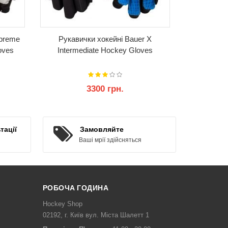
upreme
Рукавички хокейні Bauer X
oves
Intermediate Hockey Gloves
3300 грн.
КУПИТИ
тації
Замовляйте
Ваші мрії здійсняться
РОБОЧА ГОДИНА
Hockey Shop
02192, г. Київ вул. Міста Шалетт 1