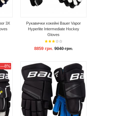
por 3X
Рукавички хокейні Bauer Vapor
loves
Hyperlite Intermediate Hockey
Gloves
8859 грн.
9040 грн.
КУПИТИ
—8%