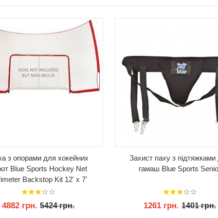
КУПИТИ
КУПИТИ
ка з опорами для хокейних
Захист паху з підтяжками
от Blue Sports Hockey Net
гамаш Blue Sports Senio
imeter Backstop Kit 12' x 7'
Netting Protective Goal
4882 грн.
1261 грн.
5424 грн.
1401 грн.