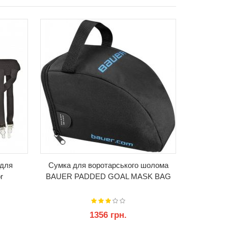
КУПИТИ
 для
Сумка для воротарського шолома
Ролик ма
r
BAUER PADDED GOAL MASK BAG
1356 грн.
12