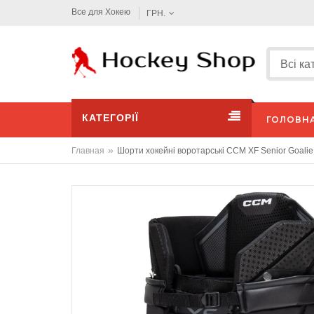
Все для Хокею
ГРН.
КАТЕГОРІЇ
ГОЛОВН
»
Главная
Шорти хокейні воротарські CCM XF Senior Goalie