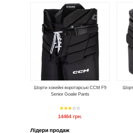
кі Bauer
Шорти хокейні воротарські CCM F9
Шорт
ants
Senior Goalie Pants
14464 грн.
Лідери продаж