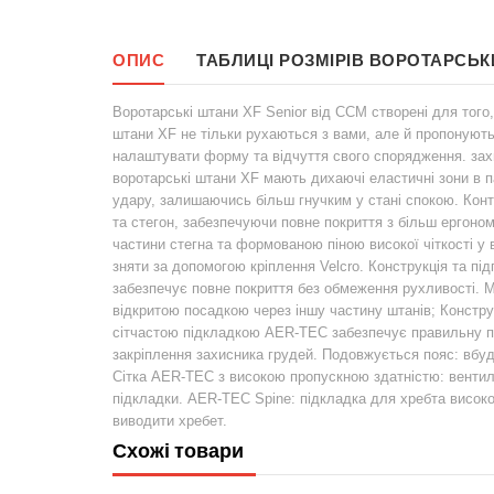
ОПИС
ТАБЛИЦІ РОЗМІРІВ ВОРОТАРСЬКИ
Воротарські штани XF Senior від CCM створені для того,
штани XF не тільки рухаються з вами, але й пропонують 
налаштувати форму та відчуття свого спорядження. зах
воротарські штани XF мають дихаючі еластичні зони в па
удару, залишаючись більш гнучким у стані спокою. Конт
та стегон, забезпечуючи повне покриття з більш ергон
частини стегна та формованою піною високої чіткості у 
зняти за допомогою кріплення Velcro. Конструкція та пі
забезпечує повне покриття без обмеження рухливості. М
відкритою посадкою через іншу частину штанів; Констру
сітчастою підкладкою AER-TEC забезпечує правильну п
закріплення захисника грудей. Подовжується пояс: вбуд
Сітка AER-TEC з високою пропускною здатністю: вентил
підкладки. AER-TEC Spine: підкладка для хребта високо
виводити хребет.
Схожі товари