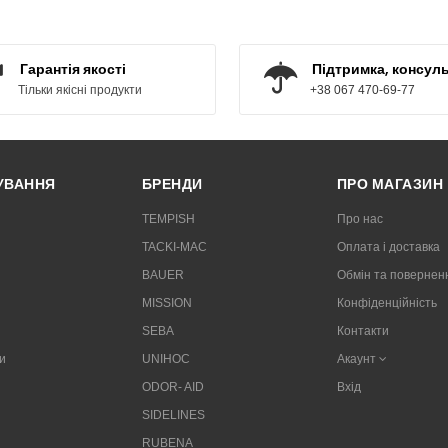
КУПИТИ
КУПИТИ
Гарантія якості
Підтримка, консуль
Тільки якісні продукти
+38 067 470-69-77
РУВАННЯ
БРЕНДИ
ПРО МАГАЗИН
TEMPISH
Про нас
TACKI-MAC
Оплата і доставка
BAUER
Обмін та повернен
MISSION
Конфіденційність
SEBA
Контакти
и
UNIHOC
Акаунт
ODOR- AID
Вхід
SIDELINES
RUBENA