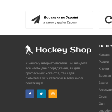
КУПИТИ
Доставка по Україні
а також у країни Європи.
ЕКІПІ
Ковзани
Ролики
У нашому інтернет-магазині Ви знайдете
все необхідне спорядження, як для
Ключки
професійних хокеїстів, так і для
Воротар
любителів усіх категорій в тому числі
Захист
початківців!
Аксесуар
Сумки
Одяг
Флорбол