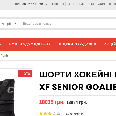
Тел.
+38 067 470-69-77
Про нас
Оплата і доставка
Обмін та п
А
НОВІ НАДХОДЖЕННЯ
ЛІДЕРИ ПРОДАЖІВ
АКЦІЙ
 Pants
ШОРТИ ХОКЕЙНІ
—5%
XF SENIOR GOALI
18035 грн.
18984 грн.
Немає відгуків