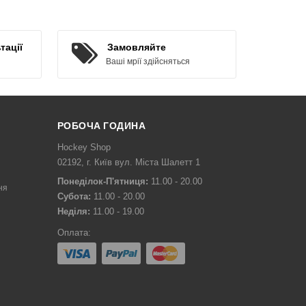
КУПИТИ
тації
Замовляйте
Ваші мрії здійсняться
РОБОЧА ГОДИНА
Hockey Shop
02192, г. Київ вул. Міста Шалетт 1
Понеділок-П'ятниця:
11.00 - 20.00
ня
Субота:
11.00 - 20.00
Неділя:
11.00 - 19.00
Оплата: