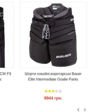
CCM F9
Шорти хокейні воротарські Bauer
Шорти х
s
Elite Intermediate Goalie Pants
GSX
9944 грн.