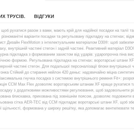
Х ТРУСІВ.
ВІДГУКИ
 щоб рухатися разом з вами, мають крій для надійної посадки на талії т
різноманітні варіанти посадки та регульовану підкладку на стегнах; відмі
ист Дизайн FlexMotion з інтелектуальним матеріалом D30®: щоб забезпе
ху, внутрішній частині стегон і задній частині. Реактивний матеріал D3O
урна підкладка з формованим захистом від ударів: ударопрочна піна висо
омічною формою. Регульована підкладка на стегнах: воротарські штани X
верхній частині стегон. Для подальшої персоналізації блоки внутрішньої
дгонка Стійкий до стирання нейлон 420 деньє: надзвичайно міцна синтети
аксимальна гнучка посадка з системою внутрішнього ременя Fit+: розроб
кція CCM Max Flex дозволяє воротарським штанам XF краще рухатися та 
осадку з додатковими можливостями регулювання, щоб задовольнити різн
ована блискавка, прихована під зовнішнім поясом, дозволяє подовжити 
ьована сітка AER-TEC від CCM підкладає воротарські штани XF, щоб збер
ї щільності, формована у широку решітку, яка допомагає вентилювати те