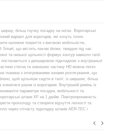
а ширшу, більш гнучку посадку на ногах. Воротарські
нний варіант для воротарів, які хочуть точно
чити належне покриття з високою мобільністю,
® Smart, що містить пахові блоки, твердне під час
кої та низької щільності формує контур навколо талії
F постачаються з двошаровою підкладкою з внутрішньої
 частини стегна та зовнішню частину HD можна легко
чна тканина з інтегрованими зонами розтягування, що
лено, щоб щільніше сидіти в талії, із ширшою, більш
згинатися разом із воротарем. Внутрішній ремінь із
оманітні параметри посадки, мобільності та
воротарські штани XF на 1 дюйм. Повітропроникність
егти прохолоду та створити відчуття легкості та
пло через сітчасту підкладку штанів AER-TEC і