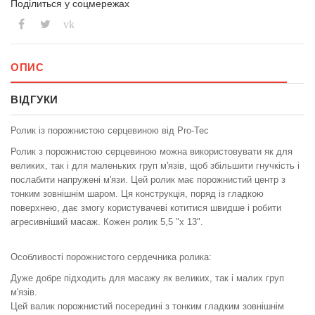
Поділиться у соцмережах
vk
ОПИС
ВІДГУКИ
Ролик із порожнистою серцевиною від Pro-Tec
Ролик з порожнистою серцевиною можна використовувати як для
великих, так і для маленьких груп м'язів, щоб збільшити гнучкість і
послабити напружені м'язи. Цей ролик має порожнистий центр з
тонким зовнішнім шаром. Ця конструкція, поряд із гладкою
поверхнею, дає змогу користувачеві котитися швидше і робити
агресивніший масаж. Кожен ролик 5,5 "х 13".
Особливості порожнистого сердечника ролика:
Дуже добре підходить для масажу як великих, так і малих груп
м'язів.
Цей валик порожнистий посередині з тонким гладким зовнішнім