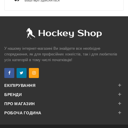
Ваші мрії здійсняться
У нашому інтернет-магазині Ви знайдете все необхідне
спорядження, як для професійних хокеїстів, так і для любителів
усіх категорій в тому числі початківців!
+
ЕКІПІРУВАННЯ
+
БРЕНДИ
+
ПРО МАГАЗИН
+
РОБОЧА ГОДИНА