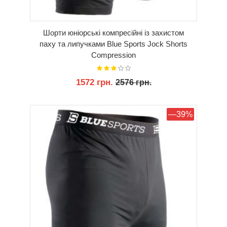
Шорти юніорські компресійні із захистом
паху та липучками Blue Sports Jock Shorts
Compression
1572 грн.
2576 грн.
КУПИТИ
—39%