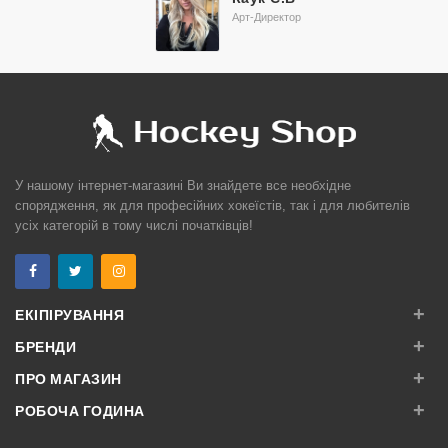
Арт-Директор
У нашому інтернет-магазині Ви знайдете все необхідне
спорядження, як для професійних хокеїстів, так і для любителів
усіх категорій в тому числі початківців!
+
ЕКІПІРУВАННЯ
+
БРЕНДИ
+
ПРО МАГАЗИН
+
РОБОЧА ГОДИНА