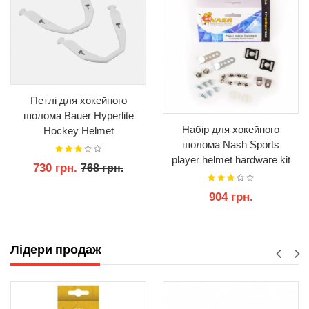
Петлі для хокейного
шолома Bauer Hyperlite
Набір для хокейного
Hockey Helmet
шолома Nash Sports
Replacement Ear Loops |
player helmet hardware kit
Black White Slings Loop 2
730 грн.
768 грн.
шт.
904 грн.
КУПИТИ
КУПИТИ
Лідери продаж