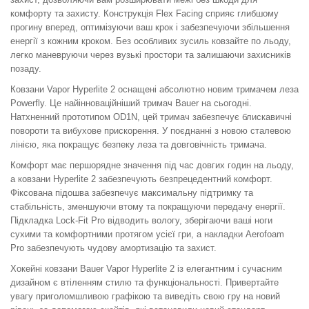
комфорту та захисту. Конструкція Flex Facing сприяє глибшому
прогину вперед, оптимізуючи ваш крок і забезпечуючи збільшення
енергії з кожним кроком. Без особливих зусиль ковзайте по льоду,
легко маневруючи через вузькі простори та залишаючи захисників
позаду.
Ковзани Vapor Hyperlite 2 оснащені абсолютно новим тримачем леза
Powerfly. Це найінноваційніший тримач Bauer на сьогодні.
Натхненний прототипом OD1N, цей тримач забезпечує блискавичні
повороти та вибухове прискорення. У поєднанні з новою сталевою
лінією, яка покращує безпеку леза та довговічність тримача.
Комфорт має першорядне значення під час довгих годин на льоду,
а ковзани Hyperlite 2 забезпечують безпрецедентний комфорт.
Фіксована підошва забезпечує максимальну підтримку та
стабільність, зменшуючи втому та покращуючи передачу енергії.
Підкладка Lock-Fit Pro відводить вологу, зберігаючи ваші ноги
сухими та комфортними протягом усієї гри, а накладки Aerofoam
Pro забезпечують чудову амортизацію та захист.
Хокейні ковзани Bauer Vapor Hyperlite 2 із елегантним і сучасним
дизайном є втіленням стилю та функціональності. Привертайте
увагу приголомшливою графікою та виведіть свою гру на новий