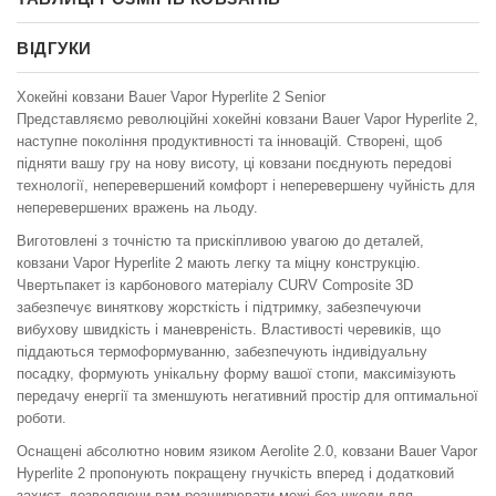
ВІДГУКИ
Хокейні ковзани Bauer Vapor Hyperlite 2 Senior
Представляємо революційні хокейні ковзани Bauer Vapor Hyperlite 2,
наступне покоління продуктивності та інновацій. Створені, щоб
підняти вашу гру на нову висоту, ці ковзани поєднують передові
технології, неперевершений комфорт і неперевершену чуйність для
неперевершених вражень на льоду.
Виготовлені з точністю та прискіпливою увагою до деталей,
ковзани Vapor Hyperlite 2 мають легку та міцну конструкцію.
Чвертьпакет із карбонового матеріалу CURV Composite 3D
забезпечує виняткову жорсткість і підтримку, забезпечуючи
вибухову швидкість і маневреність. Властивості черевиків, що
піддаються термоформуванню, забезпечують індивідуальну
посадку, формують унікальну форму вашої стопи, максимізують
передачу енергії та зменшують негативний простір для оптимальної
роботи.
Оснащені абсолютно новим язиком Aerolite 2.0, ковзани Bauer Vapor
Hyperlite 2 пропонують покращену гнучкість вперед і додатковий
захист, дозволяючи вам розширювати межі без шкоди для