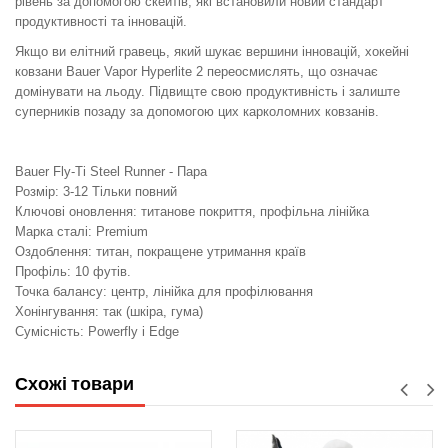
рівень за допомогою скейтів, які встановили новий стандарт
продуктивності та інновацій.
Якщо ви елітний гравець, який шукає вершини інновацій, хокейні
ковзани Bauer Vapor Hyperlite 2 переосмислять, що означає
домінувати на льоду. Підвищте свою продуктивність і залиште
суперників позаду за допомогою цих карколомних ковзанів.
Bauer Fly-Ti Steel Runner - Пара
Розмір: 3-12 Тільки повний
Ключові оновлення: титанове покриття, профільна лінійка
Марка сталі: Premium
Оздоблення: титан, покращене утримання країв
Профіль: 10 футів.
Точка балансу: центр, лінійка для профілювання
Хонінгування: так (шкіра, гума)
Сумісність: Powerfly і Edge
Схожі товари