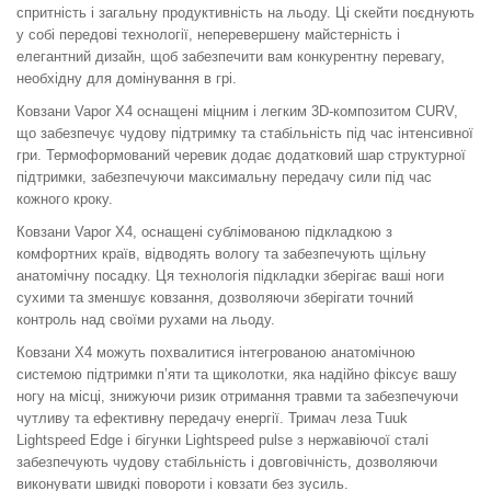
спритність і загальну продуктивність на льоду. Ці скейти поєднують
у собі передові технології, неперевершену майстерність і
елегантний дизайн, щоб забезпечити вам конкурентну перевагу,
необхідну для домінування в грі.
Ковзани Vapor X4 оснащені міцним і легким 3D-композитом CURV,
що забезпечує чудову підтримку та стабільність під час інтенсивної
гри. Термоформований черевик додає додатковий шар структурної
підтримки, забезпечуючи максимальну передачу сили під час
кожного кроку.
Ковзани Vapor X4, оснащені сублімованою підкладкою з
комфортних країв, відводять вологу та забезпечують щільну
анатомічну посадку. Ця технологія підкладки зберігає ваші ноги
сухими та зменшує ковзання, дозволяючи зберігати точний
контроль над своїми рухами на льоду.
Ковзани X4 можуть похвалитися інтегрованою анатомічною
системою підтримки п’яти та щиколотки, яка надійно фіксує вашу
ногу на місці, знижуючи ризик отримання травми та забезпечуючи
чутливу та ефективну передачу енергії. Тримач леза Tuuk
Lightspeed Edge і бігунки Lightspeed pulse з нержавіючої сталі
забезпечують чудову стабільність і довговічність, дозволяючи
виконувати швидкі повороти і ковзати без зусиль.