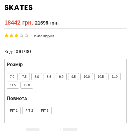
SKATES
18442 грн.
21696 грн.
Немає відгуків
Код:
1061730
Розмір
7.0
7.5
8.0
8.5
9.0
9.5
10.0
10.5
11.0
11.5
12.0
Повнота
FIT 1
FIT 2
FIT 3