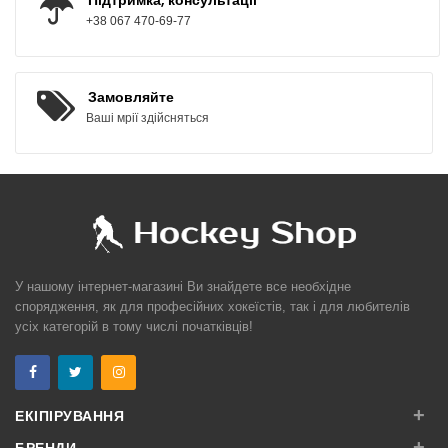
+38 067 470-69-77
Замовляйте
Ваші мрії здійсняться
У нашому інтернет-магазині Ви знайдете все необхідне
спорядження, як для професійних хокеїстів, так і для любителів
усіх категорій в тому числі початківців!
+
ЕКІПІРУВАННЯ
+
БРЕНДИ