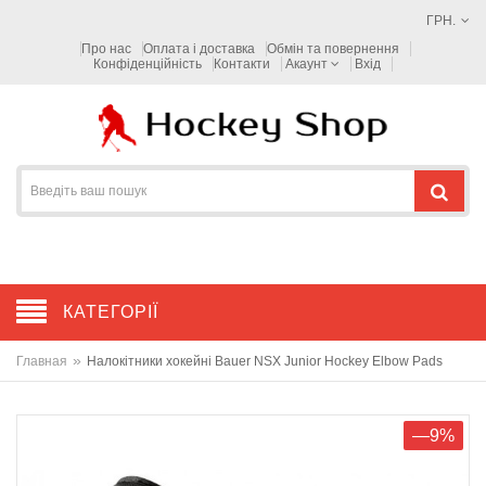
ГРН.
Про нас
Оплата і доставка
Обмін та повернення
Конфіденційність
Контакти
Акаунт
Вхід
КАТЕГОРІЇ
»
Главная
Налокітники хокейні Bauer NSX Junior Hockey Elbow Pads
—9%