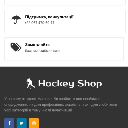
Підтримка, консультації
+38 067 470-69-77
Замовляйте
Ваші мрії здійсняться
У нашому інтернет-магазині Ви знайдете все необхідне
спорядження, як для професійних хокеїстів, так і для любителів
усіх категорій в тому числі початківців!