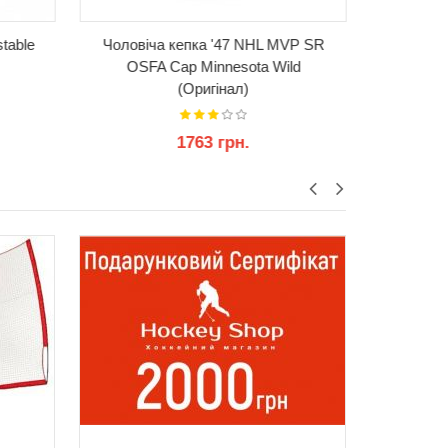
table
Чоловіча кепка '47 NHL MVP SR
Чоловіч
OSFA Cap Minnesota Wild
OSFA
(Оригінал)
1763 грн.
КУПИТИ