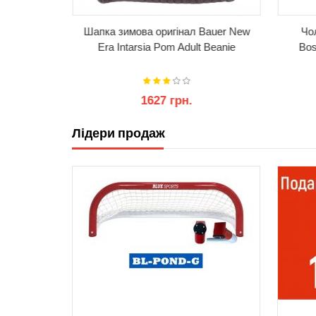
L MVP SR
Шапка зимова оригінал Bauer New
Чо
(Оригінал)
Era Intarsia Pom Adult Beanie
Bos
1627 грн.
рн.
Лідери продаж
КУПИТИ