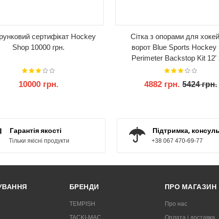
рунковий сертифікат Hockey
Сітка з опорами для хоке
Shop 10000 грн.
ворот Blue Sports Hockey
Perimeter Backstop Kit 12' 
Netting Protective Goal
10000 грн.
4882 грн.
5424 грн.
КУПИТИ
КУПИТИ
Гарантія якості
Підтримка, консуль
Тільки якісні продукти
+38 067 470-69-77
РУВАННЯ
БРЕНДИ
ПРО МАГАЗИН
TEMPISH
Про нас
TACKI-MAC
Оплата і доставка