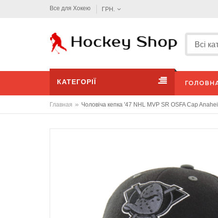
Все для Хокею
ГРН.
КАТЕГОРІЇ
ГОЛОВН
»
Главная
Чоловіча кепка '47 NHL MVP SR OSFA Cap Anahei