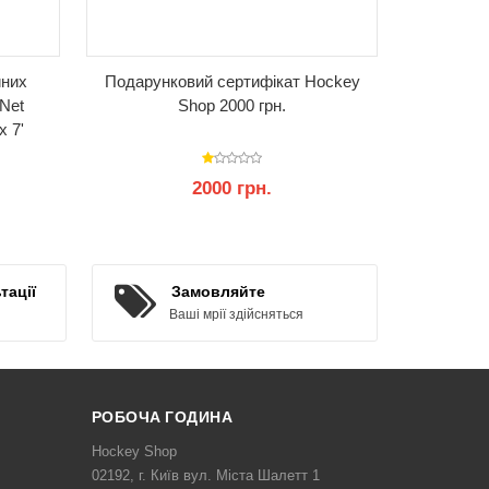
йних
Подарунковий сертифікат Hockey
Сумка д
 Net
Shop 2000 грн.
BAUER P
x 7'
2000 грн.
КУПИТИ
тації
Замовляйте
Ваші мрії здійсняться
РОБОЧА ГОДИНА
Hockey Shop
02192, г. Київ вул. Міста Шалетт 1