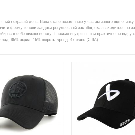
нячний яскравий день. Вона стане незамінною у час активного відпочинку 
чити форму голови завдяки регульованій застібці, яка знаходиться на за
бирає в себе нижню вологу. Плоские внутрішні шви практично не відчув
Склад: 85% акрил, 15% шерсть Бренд: 47 brand (США)