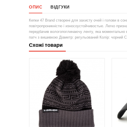
ОПИС
ВІДГУКИ
Кепки 47 Brand створені для захисту очей і голови в со
повітропроникністю і износоустойчивостью. Легко призна
передбачив вологопоглинаючу ленту, яка моментально в
патч з вишивкою Діаметр: регульований Колір: чорний 
Схожі товари