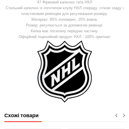
'47 Фірмовий капелюх тата НХЛ
Стильний капелюх із логотипом клубу НХЛ спереду, сіткою ззаду і
пластиковим ремінцем для регулювання розміру.
Матеріал: 85% поліакрил, 15% вовна.
Розмір: регулюється за допомогою ремінця.
Кепка має посилену передню частину.
Офіційний ліцензійний продукт НХЛ - 100% оригінал
Схожі товари