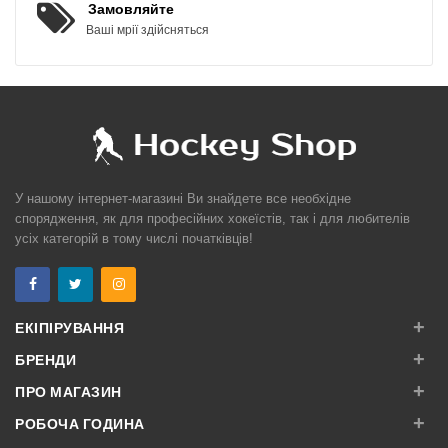
Замовляйте
Ваші мрії здійсняться
У нашому інтернет-магазині Ви знайдете все необхідне
спорядження, як для професійних хокеїстів, так і для любителів
усіх категорій в тому числі початківців!
+
ЕКІПІРУВАННЯ
+
БРЕНДИ
+
ПРО МАГАЗИН
+
РОБОЧА ГОДИНА