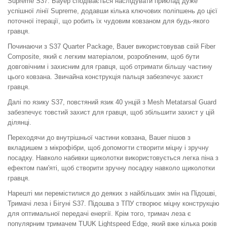
Supreme S37. Бауер сподівається наслідувати приклад дуже
успішної лінії Supreme, додавши кілька ключових поліпшень до цієї
поточної ітерації, що робить їх чудовим ковзаном для будь-якого
гравця.
Починаючи з S37 Quarter Package, Bauer використовував свій Fiber
Composite, який є легким матеріалом, розробленим, щоб бути
довговічним і захисним для гравця, щоб отримати більшу частину
цього ковзана. Звичайна конструкція пальця забезпечує захист
гравця.
Далі по язику S37, повстяний язик 40 унцій з Mesh Metatarsal Guard
забезпечує товстий захист для гравця, щоб збільшити захист у цій
ділянці.
Переходячи до внутрішньої частини ковзана, Bauer пішов з
вкладишем з мікрофібри, щоб допомогти створити міцну і зручну
посадку. Навколо набивки щиколотки використовується легка піна з
ефектом пам'яті, щоб створити зручну посадку навколо щиколотки
гравця.
Нарешті ми перемістилися до деяких з найбільших змін на Підошві,
Тримачі леза і Бігуні S37. Підошва з ТПУ створює міцну конструкцію
для оптимальної передачі енергії. Крім того, тримач леза є
популярним тримачем TUUK Lightspeed Edge, який вже кілька років