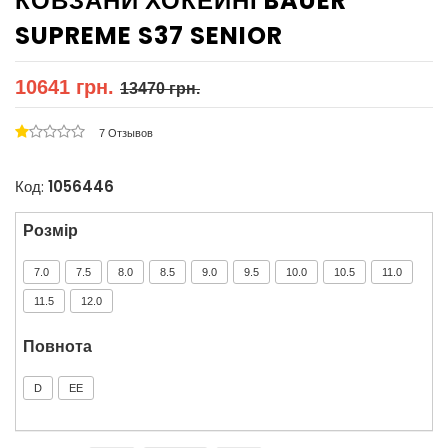
КОВЗАНИ ХОКЕЙНІ BAUER
SUPREME S37 SENIOR
10641 грн.
13470 грн.
7 Отзывов
Код:
1056446
Розмір
7.0
7.5
8.0
8.5
9.0
9.5
10.0
10.5
11.0
11.5
12.0
Повнота
D
ЕЕ