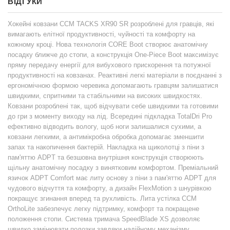
ВІДГУКИ
Хокейні ковзани CCM TACKS XR90 SR розроблені для гравців, які
вимагають елітної продуктивності, чуйності та комфорту на
кожному кроці. Нова технологія CORE Boot створює анатомічну
посадку ближче до стопи, а конструкція One-Piece Boot максимізує
пряму передачу енергії для вибухового прискорення та потужної
продуктивності на ковзанах. Реактивні легкі матеріали в поєднанні з
ергономічною формою черевика допомагають гравцям залишатися
швидкими, спритними та стабільними на високих швидкостях.
Ковзани розроблені так, щоб відчувати себе швидкими та готовими
до гри з моменту виходу на лід. Всередині підкладка TotalDri Pro
ефективно відводить вологу, щоб ноги залишалися сухими, а
ковзани легкими, а антимікробна обробка допомагає зменшити
запах та накопичення бактерій. Накладка на щиколотці з піни з
пам'яттю ADPT та безшовна внутрішня конструкція створюють
щільну анатомічну посадку з винятковим комфортом. Преміальний
язичок ADPT Comfort має литу основу з піни з пам'яттю ADPT для
чудового відчуття та комфорту, а дизайн FlexMotion з шнурівкою
покращує згинання вперед та рухливість. Лита устілка CCM
OrthoLite забезпечує легку підтримку, комфорт та покращене
положення стопи. Система тримача SpeedBlade XS дозволяє
швидко замінювати полозки завдяки надійному механізму