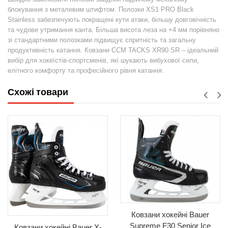
блокування з металевим штифтом. Полозки XS1 PRO Black
Stainless забезпечують покращені кути атаки, більшу довговічність
та чудове утримання канта. Більша висота леза на +4 мм порівняно
зі стандартними полозками підвищує спритність та загальну
продуктивність катання. Ковзани CCM TACKS XR90 SR – ідеальний
вибір для хокеїстів-спортсменів, які шукають вибухової сили,
елітного комфорту та професійного рівня катання.
Схожі товари
Ковзани хокейні Bauer
Supreme F30 Senior Ice
Ковзани хокейні Bauer X-