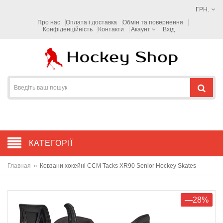
ГРН.
Про нас
Оплата і доставка
Обмін та повернення
Конфіденційність
Контакти
Акаунт
Вхід
КАТЕГОРІЇ
»
Главная
Ковзани хокейні CCM Tacks XR90 Senior Hockey Skates
—28%