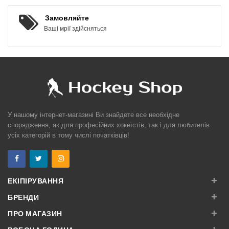
Замовляйте
Ваші мрії здійсняться
У нашому інтернет-магазині Ви знайдете все необхідне
спорядження, як для професійних хокеїстів, так і для любителів
усіх категорій в тому числі початківців!
+
ЕКІПІРУВАННЯ
+
БРЕНДИ
+
ПРО МАГАЗИН