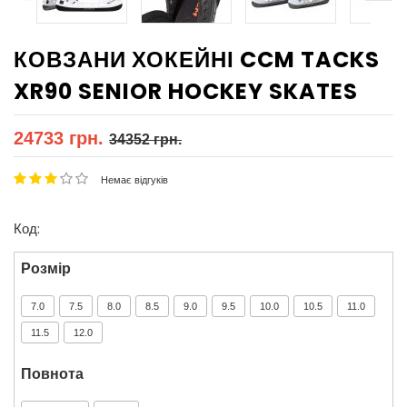
КОВЗАНИ ХОКЕЙНІ CCM TACKS
XR90 SENIOR HOCKEY SKATES
24733 грн.
34352 грн.
Немає відгуків
Код:
Розмір
7.0
7.5
8.0
8.5
9.0
9.5
10.0
10.5
11.0
11.5
12.0
Повнота