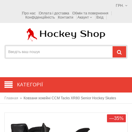
ГРН.
Про нас
Оплата і доставка
Обмін та повернення
Конфіденційність
Контакти
Акаунт
Вхід
КАТЕГОРІЇ
»
Главная
Ковзани хокейні CCM Tacks XR80 Senior Hockey Skates
—35%