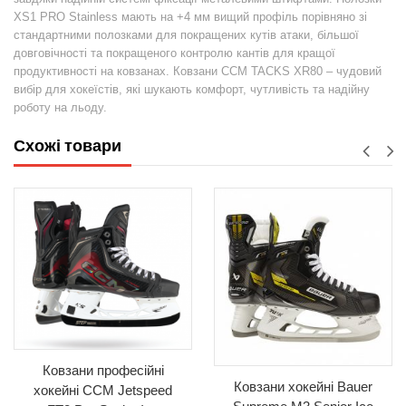
XS1 PRO Stainless мають на +4 мм вищий профіль порівняно зі
стандартними полозками для покращених кутів атаки, більшої
довговічності та покращеного контролю кантів для кращої
продуктивності на ковзанах. Ковзани CCM TACKS XR80 – чудовий
вибір для хокеїстів, які шукають комфорт, чутливість та надійну
роботу на льоду.
Схожі товари
Ковзани професійні
Ковзани хокейні Bauer
хокейні CCM Jetspeed