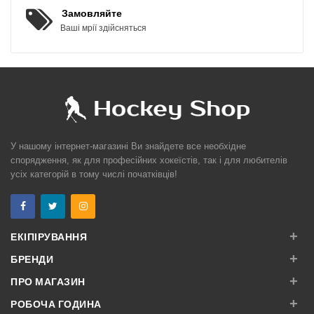
Замовляйте
Ваші мрії здійсняться
У нашому інтернет-магазині Ви знайдете все необхідне
спорядження, як для професійних хокеїстів, так і для любителів
усіх категорій в тому числі початківців!
+
ЕКІПІРУВАННЯ
+
БРЕНДИ
+
ПРО МАГАЗИН
+
РОБОЧА ГОДИНА