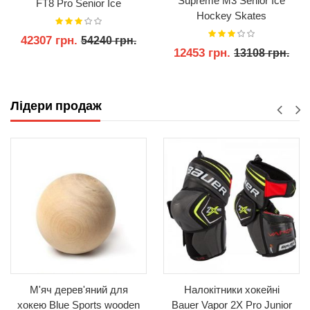
Supreme M3 Senior Ice
FT8 Pro Senior Ice
Hockey Skates
Hockey Skates 2025
42307 грн.
54240 грн.
12453 грн.
13108 грн.
КУПИТИ
КУПИТИ
Лідери продаж
М'яч дерев'яний для
Налокітники хокейні
хокею Blue Sports wooden
Bauer Vapor 2X Pro Junior