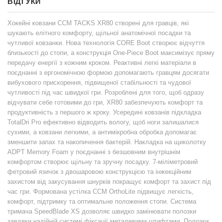
ВІДГУКИ
Хокейні ковзани CCM TACKS XR80 створені для гравців, які
шукають елітного комфорту, щільної анатомічної посадки та
чутливої ​​ковзанки. Нова технологія CORE Boot створює відчуття
близькості до стопи, а конструкція One-Piece Boot максимізує пряму
передачу енергії з кожним кроком. Реактивні легкі матеріали в
поєднанні з ергономічною формою допомагають гравцям досягати
вибухового прискорення, підвищеної стабільності та чудової
чутливості під час швидкої гри. Розроблені для того, щоб одразу
відчувати себе готовими до гри, XR80 забезпечують комфорт та
продуктивність з першого ж кроку. Усередині ковзанів підкладка
TotalDri Pro ефективно відводить вологу, щоб ноги залишалися
сухими, а ковзани легкими, а антимікробна обробка допомагає
зменшити запах та накопичення бактерій. Накладка на щиколотку
ADPT Memory Foam у поєднанні з безшовним внутрішнім
комфортом створює щільну та зручну посадку. 7-міліметровий
фетровий язичок з двошаровою конструкцією та інжекційним
захистом від закусування шнурків покращує комфорт та захист під
час гри. Формована устілка CCM OrthoLite підвищує легкість,
комфорт, підтримку та оптимальне положення стопи. Система
тримача SpeedBlade XS дозволяє швидко замінювати полозки
завдяки надійній системі фіксації металевими штифтами. Полозки