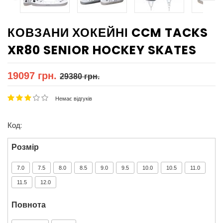
КОВЗАНИ ХОКЕЙНІ CCM TACKS
XR80 SENIOR HOCKEY SKATES
19097 грн.
29380 грн.
Немає відгуків
Код:
Розмір
7.0
7.5
8.0
8.5
9.0
9.5
10.0
10.5
11.0
11.5
12.0
Повнота