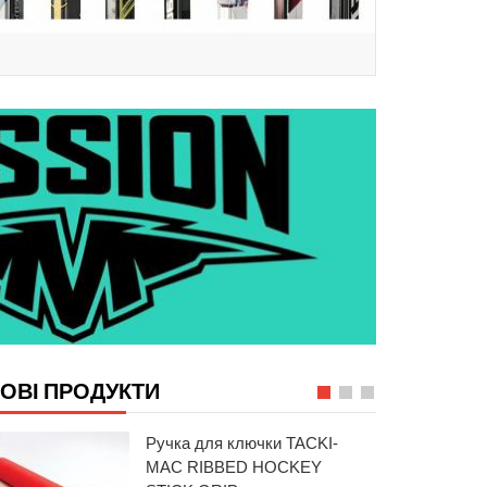
ОВІ ПРОДУКТИ
Рукавички хокейні Sherwood
Ручка для ключки TACKI-
Rekker Morph 1 Junior Hockey
MAC RIBBED HOCKEY