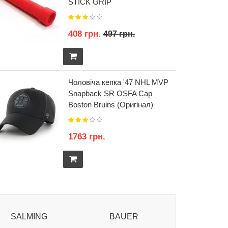
Gloves
STICK GRIP
6075 грн.
408 грн.
6328 грн.
497 грн.
Сумка для хокейних
Чоловіча кепка '47 NHL MVP
аксесуарів Bauer Varsity
Snapback SR OSFA Cap
Crossbody Bag S25
Boston Bruins (Оригінал)
1718 грн.
1763 грн.
1808 грн.
SALMING
BAUER
RUBE