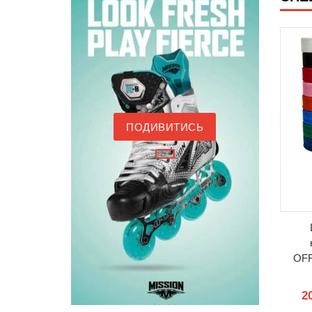
ПОДИВИТИСЬ
Сумка для
воротарського шолома
BAUER PADDED GOAL
OFF
MASK BAG
1356 грн.
2