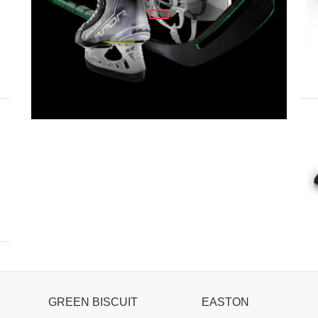
Hockey Stick
3743 грн.
5424 грн.
Лід синтетичний для хокеїста
пазлами Blue Sports
TRAINING TILES 20 PER SET
WHITE
7265 грн.
7729 грн.
GREEN BISCUIT
EASTON