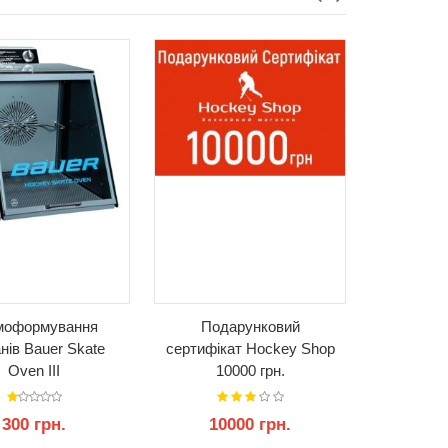
моформування
Подарунковий
Шайби тр
нів Bauer Skate
сертифікат Hockey Shop
асфальт
Oven III
10000 грн.
штук G
O
300 грн.
10000 грн.
1851 г