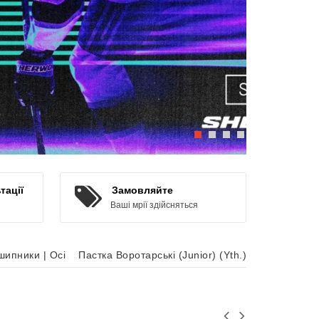
тації
Замовляйте
Ваші мрії здійсняться
шипники | Осі
Пастка Воротарські (Junior) (Yth.)