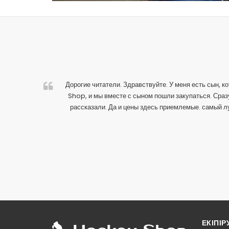
овне,
Дорогие читатели. Здравствуйте. У меня есть сын, к
ются
Shop, и мы вместе с сыном пошли закупаться. Сразу
рассказали. Да и цены здесь приемлемые. самый лу
ЕКІПІ