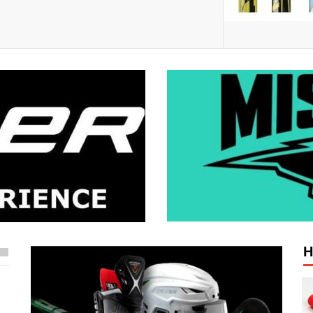
Н
Ключка хокейна Bauer Vapor
X700 Lite Griptac Junior