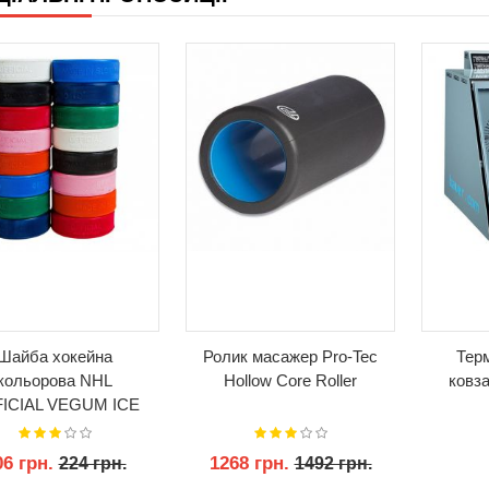
Шайба хокейна
Ролик масажер Pro-Tec
Тер
кольорова NHL
Hollow Core Roller
ковза
ICIAL VEGUM ICE
HOCKEY PUCK
06 грн.
1268 грн.
224 грн.
1492 грн.