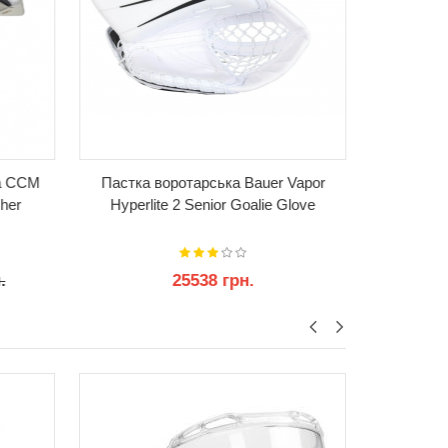
на CCM
Пастка воротарська Bauer Vapor
Пастка во
cher
Hyperlite 2 Senior Goalie Glove
Pro
25538 грн.
.
КУПИТИ