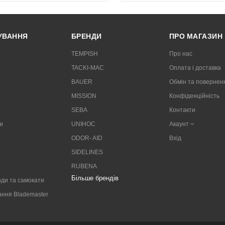
РУВАННЯ
БРЕНДИ
ПРО МАГАЗИН
TEMPISH
Про нас
TACKI-MAC
Оплата і доставка
BAUER
Обмін та повернен
MISSION
Конфіденційність
SEBA
Контакти
и
UNIHOC
Акаунт
ODOR- AID
Вхід
SIDELINES
RUBENA
Більше брендів
ди та самокати
ання Blademaster