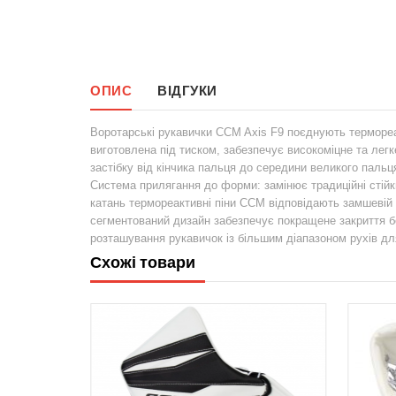
ОПИС
ВІДГУКИ
Воротарські рукавички CCM Axis F9 поєднують термореак
виготовлена ​​під тиском, забезпечує високоміцне та ле
застібку від кінчика пальця до середини великого пальц
Система прилягання до форми: замінює традиційні стійк
катань термореактивні піни CCM відповідають замшевій 
сегментований дизайн забезпечує покращене закриття б
розташування рукавичок із більшим діапазоном рухів для
Схожі товари