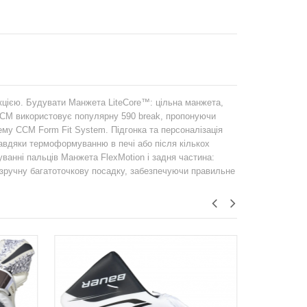
укцією. Будувати Манжета LiteCore™: цільна манжета,
: CCM використовує популярну 590 break, пропонуючи
ему CCM Form Fit System. Підгонка та персоналізація
Завдяки термоформуванню в печі або після кількох
ванні пальців Манжета FlexMotion і задня частина:
 зручну багатоточкову посадку, забезпечуючи правильне