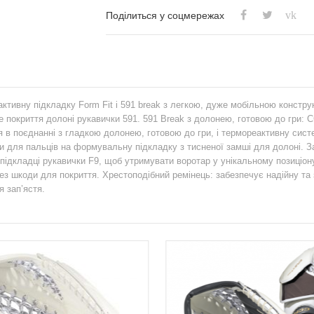
vk
Поділиться у соцмережах
тивну підкладку Form Fit і 591 break з легкою, дуже мобільною констр
гке покриття долоні рукавички 591. 591 Break з долонею, готовою до гри
я в поєднанні з гладкою долонею, готовою до гри, і термореактивну сист
и для пальців на формувальну підкладку з тисненої замші для долоні. 
підкладці рукавички F9, щоб утримувати воротар у унікальному позиціону
ез шкоди для покриття. Хрестоподібний ремінець: забезпечує надійну та
 зап’ястя.