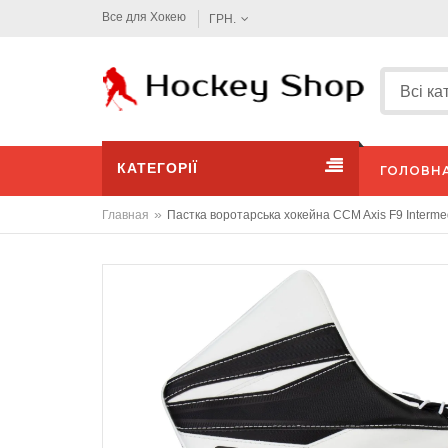
Все для Хокею
ГРН.
КАТЕГОРІЇ
ГОЛОВН
»
Главная
Пастка воротарська хокейна CCM Axis F9 Intermed