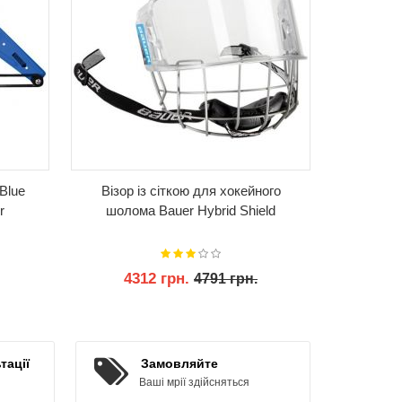
Blue
Візор із сіткою для хокейного
М'яч де
r
шолома Bauer Hybrid Shield
Spor
4312 грн.
2
4791 грн.
КУПИТИ
тації
Замовляйте
Ваші мрії здійсняться