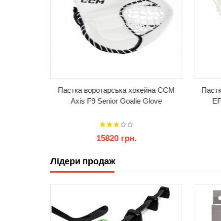
отарська
Пастка воротарська хокейна CCM
Пастк
or Goalie
Axis F9 Senior Goalie Glove
EF
15820 грн.
грн.
Лідери продаж
КУПИТИ