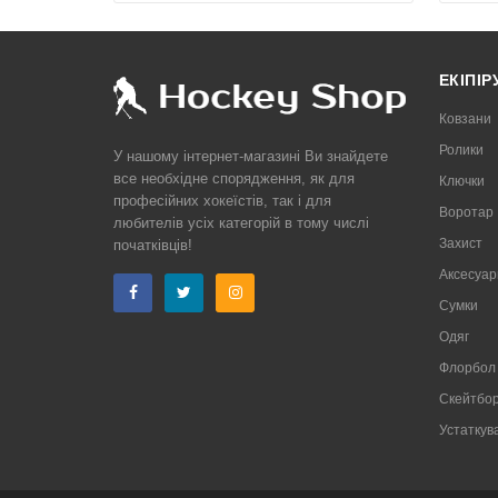
ЕКІПІ
Ковзани
Ролики
У нашому інтернет-магазині Ви знайдете
все необхідне спорядження, як для
Ключки
професійних хокеїстів, так і для
Воротар
любителів усіх категорій в тому числі
Захист
початківців!
Аксесуар
Сумки
Одяг
Флорбол
Скейтбор
Устаткув