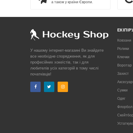
а також у країни Європи.
ЕКІПІ
Ковзани
Ролики
У нашому інтернет-магазині Ви знайдете
все необхідне спорядження, як для
Ключки
професійних хокеїстів, так і для
Воротар
любителів усіх категорій в тому числі
Захист
початківців!
Аксесуар
Сумки
Одяг
Флорбол
Скейтбор
Устаткув