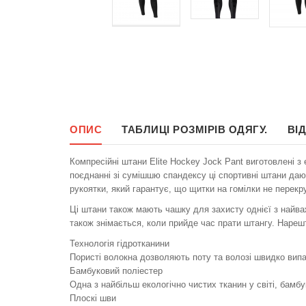
ОПИС
ТАБЛИЦІ РОЗМІРІВ ОДЯГУ.
ВІ
Компресійні штани Elite Hockey Jock Pant виготовлені з 
поєднанні зі сумішшю спандексу ці спортивні штани дают
рукоятки, який гарантує, що щитки на гомілки не перекр
Ці штани також мають чашку для захисту однієї з найваж
також знімається, коли прийде час прати штангу. Нарешт
Технологія гідротканини
Пористі волокна дозволяють поту та волозі швидко випа
Бамбуковий поліестер
Одна з найбільш екологічно чистих тканин у світі, бамб
Плоскі шви