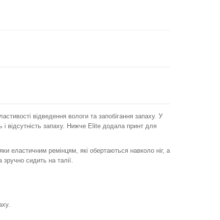
ластивості відведення вологи та запобігання запаху. У
і відсутність запаху. Нижче Elite додала принт для
яки еластичним ремінцям, які обертаються навколо ніг, а
 зручно сидить на талії.
аху.