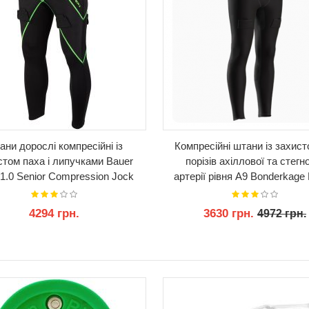
ани дорослі компресійні із
Компресійні штани із захист
стом паха і липучками Bauer
порізів ахіллової та стегн
1.0 Senior Compression Jock
артерії рівня A9 Bonderkage 
Pants w/Cup
Compression Pants With A9 Ac
and Femoral Laceration Prote
4294 грн.
3630 грн.
4972 грн.
КУПИТИ
КУПИТИ