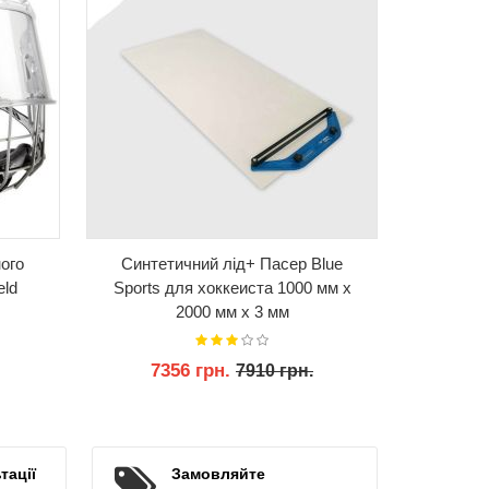
ного
Синтетичний лід+ Пасер Blue
Ворота х
eld
Sports для хоккеиста 1000 мм x
3
2000 мм x 3 мм
7356 грн.
7910 грн.
КУПИТИ
тації
Замовляйте