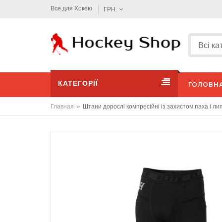
Все для Хокею
ГРН.
КАТЕГОРІЇ
ГОЛОВН
»
Главная
Штани дорослі компресійні із захистом паха і ли