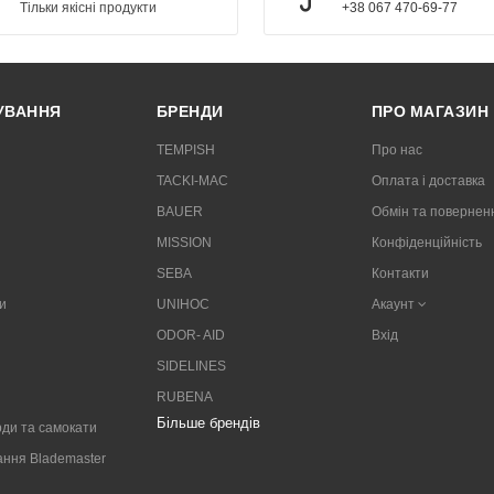
Тільки якісні продукти
+38 067 470-69-77
РУВАННЯ
БРЕНДИ
ПРО МАГАЗИН
TEMPISH
Про нас
TACKI-MAC
Оплата і доставка
BAUER
Обмін та повернен
MISSION
Конфіденційність
SEBA
Контакти
и
UNIHOC
Акаунт
ODOR- AID
Вхід
SIDELINES
RUBENA
Більше брендів
ди та самокати
ання Blademaster