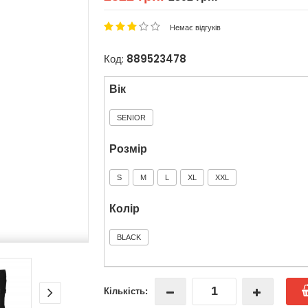
Немає відгуків
Код:
889523478
Вік
SENIOR
Розмір
S
M
L
XL
XXL
Колір
BLACK
Кількість: