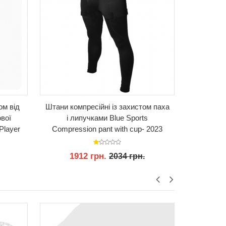
ом від
Штани компресійні із захистом паха
Штани 
ової
і липучками Blue Sports
захис
Player
Compression pant with cup- 2023
Sidelin
hilles
ction
1912 грн.
17
2034 грн.
КУПИТИ