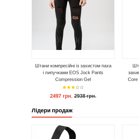
йні із
Штани компресійні із захистом паха
Шт
чками
і липучками EOS Jock Pants
захи
nderwear
Compression Gel
Core 
2497 грн.
рн.
2938 грн.
Лідери продаж
КУПИТИ