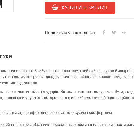
КУПИТИ В КРЕДИТ
vk
Поділиться у соцмережах
ДГУКИ
екологічно чистого бамбукового поліестеру, який забезпечує неймовірні в
ь гравцям дуже зручну посадку, водночас зберігаючи прохолоду, сухість 
учуються під час гри.
ливіших частин тіла від ударів. Він залишається там, де має бути, завд
і, плоскі шви усувають натирання, а широкий еластичний пояс надійно та
ровуватися, що ефективно зберігає тіло сухим і комфортним.
уковий поліестер забезпечує природні та ефективні властивості проти зап