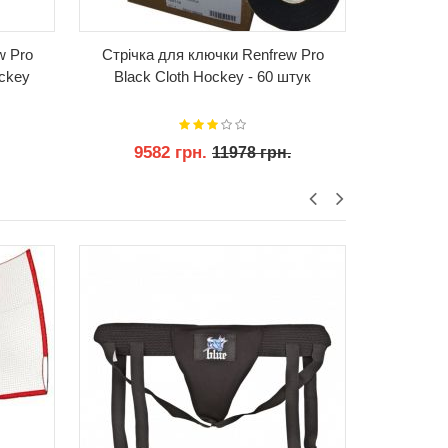
w Pro
Стрічка для ключки Renfrew Pro
Стрічка
ockey
Black Cloth Hockey - 60 штук
White C
9582 грн.
3
11978 грн.
КУПИТИ