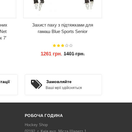
йних
Захист паху з підтяжками для
Подарун
 Net
гамаш Blue Sports Senior
x 7'
1261 грн.
1401 грн.
КУПИТИ
тації
Замовляйте
Ваші мрії здійсняться
РОБОЧА ГОДИНА
Hockey Shop
02192, г. Київ вул. Міста Шалетт 1