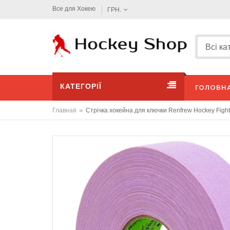
Все для Хокею
ГРН.
КАТЕГОРІЇ
ГОЛОВН
»
Главная
Стрічка хокейна для ключки Renfrew Hockey Fight