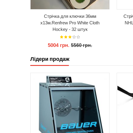
 щитків
Стрічка для ключки 36мм
Стрі
уки
x13м.Renfrew Pro White Cloth
NHL 
Hockey - 32 штук
5004 грн.
н.
5560 грн.
Лідери продаж
КУПИТИ