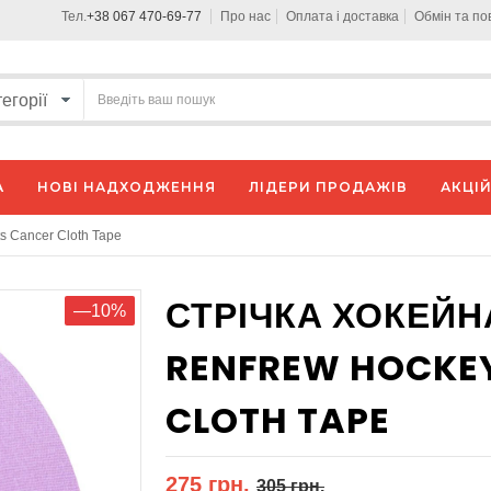
Тел.
+38 067 470-69-77
Про нас
Оплата і доставка
Обмін та п
А
НОВІ НАДХОДЖЕННЯ
ЛІДЕРИ ПРОДАЖІВ
АКЦІЙ
s Cancer Cloth Tape
СТРІЧКА ХОКЕЙН
—10%
RENFREW HOCKEY
CLOTH TAPE
275 грн.
305 грн.