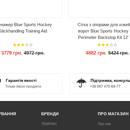
енажер Blue Sports Hockey
Сітка з опорами для хоке
Stickhandling Training Aid
ворот Blue Sports Hockey
Perimeter Backstop Kit 12' 
Netting Protective Goal
3779 грн.
4882 грн.
4972 грн.
5424 грн.
КУПИТИ
КУПИТИ
Гарантія якості
Підтримка, консуль
Тільки якісні продукти
+38 067 470-69-77
РУВАННЯ
БРЕНДИ
ПРО МАГАЗИН
TEMPISH
Про нас